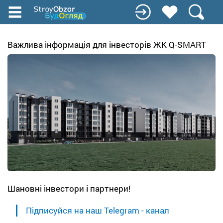
Перейти
к
основному
содержанию
Важлива інформація для інвесторів ЖК Q-SMART
Шановні інвестори і партнери!
Підписуйся на наш Telegram - канал