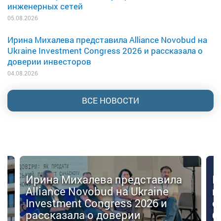
инженерных сетей
05.08.2026
Ирина Михалева представила Alliance Novobud на
Ukraine Investment Congress 2026 и рассказала о
доверии инвесторов
04.08.2026
ВСЕ НОВОСТИ
Ирина Михалева представила
К
Alliance Novobud на Ukraine
п
Investment Congress 2026 и
с
рассказала о доверии
б