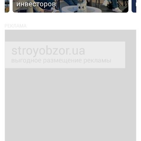
инвесторов
к