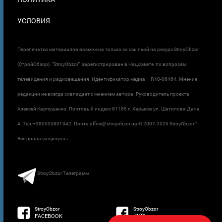
УСЛОВИЯ
Перепечатка материалов возможна только со ссылкой на ресурс StroyObzor
(СтройОбзор). "StroyObzor" зарегистрирован в Нацсовете по вопросам
телевидения и радиовещания. Идентификатор медиа – R40-06464. Мнение
редакции не всегда совпадает с мнением автора. Руководитель проекта
Алексей Карпушенко. Почтовый индекс 61165 г. Харьков ул. Шатилова Дача
4. Тел.+380505801342. Почта office@stroyobzor.ua © 2007-
2026 StroyObzor™.
Все права защищены.
StroyObzor Телеграмм
StroyObzor
StroyObzor
FACEBOOK
КИЇВ