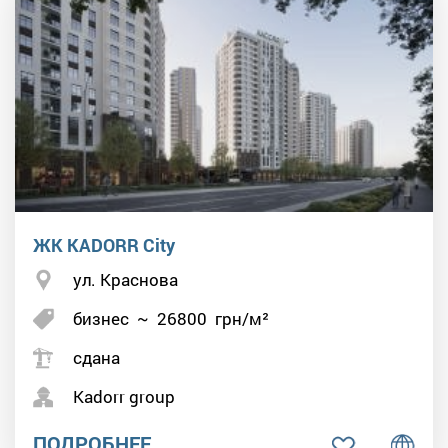
ЖК KADORR City
ул. Краснова
бизнес
~
26800
грн/м²
сдана
Kadorr group
ПОДРОБНЕЕ