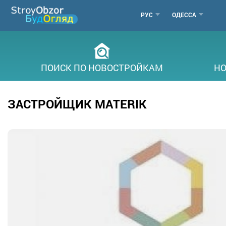
Перейти
МЕНЮ
РУС
ОДЕССА
к
основному
ГОРОДОВ
содержанию
ПОИСК ПО НОВОСТРОЙКАМ
НО
ЗАСТРОЙЩИК MATERIK