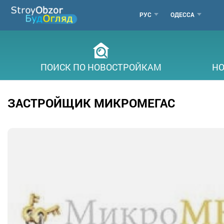
Перейти
МЕНЮ
РУС
ОДЕССА
к
основному
ГОРОДОВ
содержанию
ПОИСК ПО НОВОСТРОЙКАМ
НО
ЗАСТРОЙЩИК МИКРОМЕГАС