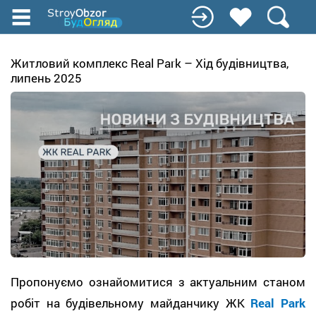
Перейти
к
основному
содержанию
Житловий комплекс Real Park – Хід будівництва,
липень 2025
Пропонуємо ознайомитися з актуальним станом
робіт на будівельному майданчику ЖК
Real Park