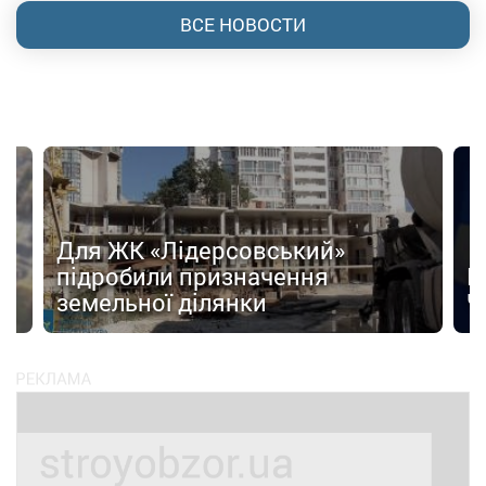
ВСЕ НОВОСТИ
Для ЖК «Лідерсовський»
д
підробили призначення
Н
земельної ділянки
Ч