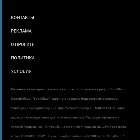
МЕНЮ
КОНТАКТЫ
В
ПОДВАЛЕ
РЕКЛАМА
О ПРОЕКТЕ
ПОЛИТИКА
УСЛОВИЯ
Перепечатка материалов возможна только со ссылкой на ресурс StroyObzor
(СтройОбзор). "StroyObzor" зарегистрирован в Нацсовете по вопросам
телевидения и радиовещания. Идентификатор медиа – R40-06464. Мнение
редакции не всегда совпадает с мнением автора. Руководитель проекта
Алексей Карпушенко. Почтовый индекс 61165 г. Харьков ул. Шатилова Дача
4. Тел.+380505801342. Почта office@stroyobzor.ua © 2007-
2026 StroyObzor™.