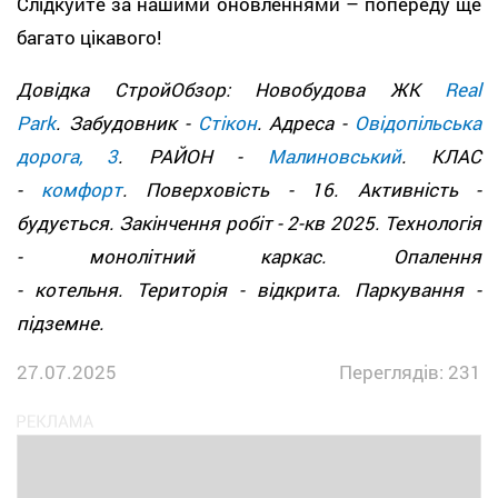
Слідкуйте за нашими оновленнями – попереду ще
багато цікавого!
Довідка СтройОбзор: Новобудова ЖК
Real
Park
. Забудовник -
Стікон
. Адреса -
Овідопільська
дорога, 3
. РАЙОН -
Малиновський
. КЛАС
-
комфорт
. Поверховість - 16. Активність -
будується. Закінчення робіт - 2-кв 2025. Технологія
- монолітний каркас. Опалення
- котельня. Територія - відкрита. Паркування -
підземне.
27.07.2025
Переглядів: 231