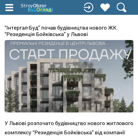
Перейти
до
основного
вмісту
“Інтергал-Буд” почав будівництва нового ЖК
“Резиденція Бойківська” у Львові
У Львові розпочато будівництво нового житлового
комплексу “Резиденція Бойківська” від компанії