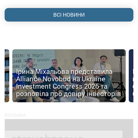
ВСІ НОВИНИ
Ірина Міхальова представила
К
Alliance Novobud на Ukraine
п
Investment Congress 2026 та
б
розповіла про довіру інвесторів
б