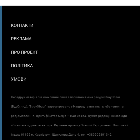
МЕНЮ
КОНТАКТИ
В
ПОДВАЛЕ
РЕКЛАМА
ПРО ПРОЕКТ
ПОЛІТИКА
УМОВИ
Передрук матеріалів можливий лише з посиланням на ресурс StroyObzor
(БудОгляд). "StroyObzor" зареєстровано у Нацраді з питань телебачення та
радіомовлення. Ідентифікатор медіа – R40-06464. Думка редакції не завжди
збігається з думкою автора. Керівник проєкту Олексій Карпушенко. Поштовий
індекс 61165 м. Харків вул. Шатилова Дача 4. тел. +380505801342.