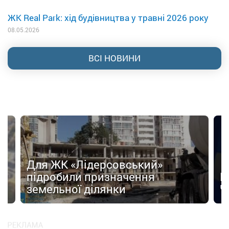
ЖК Real Park: хід будівництва у травні 2026 року
08.05.2026
ВСІ НОВИНИ
Для ЖК «Лідерсовський»
д
підробили призначення
Н
земельної ділянки
Ч