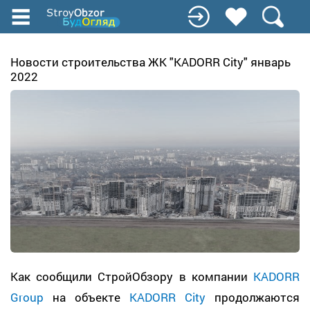
Перейти
до
основного
вмісту
Новости строительства ЖК "KADORR City" январь
2022
Как сообщили СтройОбзору в компании
KADORR
Group
на объекте
KADORR City
продолжаются