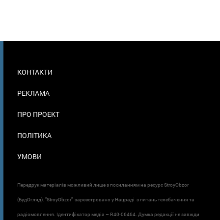
МЕНЮ
КОНТАКТИ
В
ПОДВАЛЕ
РЕКЛАМА
ПРО ПРОЕКТ
ПОЛІТИКА
УМОВИ
Передрук матеріалів можливий лише з посиланням на ресурс StroyObzor
(БудОгляд). "StroyObzor" зареєстровано у Нацраді з питань телебачення та
радіомовлення. Ідентифікатор медіа – R40-06464. Думка редакції не завжди