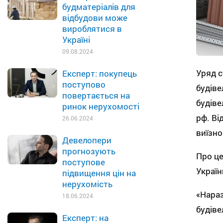
будматеріалів для
відбудови може
вироблятися в
Україні
09.08.2024
Уряд с
Експерт: покупець
поступово
будів
повертається на
будіве
ринок нерухомості
рф. Ві
26.06.2024
виїзно
Девелопери
прогнозують
Про це
поступове
Україн
підвищення цін на
нерухомість
«Нараз
18.06.2024
будіве
Експерт: на