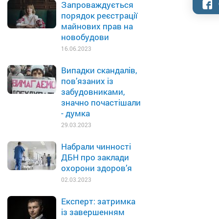
Запроваждується
порядок реєстрації
майнових прав на
новобудови
16.06.2023
Випадки скандалів,
пов’язаних із
забудовниками,
значно почастішали
- думка
29.03.2023
Набрали чинності
ДБН про заклади
охорони здоров’я
02.03.2023
Експерт: затримка
із завершенням