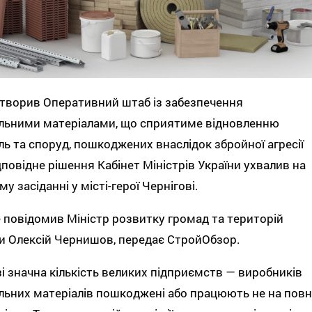
творив Оперативний штаб із забезпечення
ельними матеріалами, що сприятиме відновленню
ль та споруд, пошкоджених внаслідок збройної агресії
дповідне рішення Кабінет Міністрів України ухвалив на
му засіданні у місті-герої Чернігові.
 повідомив Міністр розвитку громад та територій
и Олексій Чернишов, передає СтройОбзор.
і значна кількість великих підприємств — виробників
льних матеріалів пошкоджені або працюють не на повн