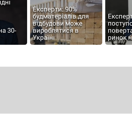
ндні
Експерти: 90%
будматеріалів для
Експерт
відбудови може
поступ
а 30-
вироблятися в
поверт
Україні
ринок 