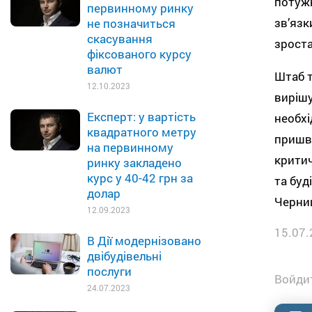
потужн
первинному ринку
зв’язк
не позначиться
скасування
зроста
фіксованого курсу
валют
Штаб т
12.10.2023
виріш
Експерт: у вартість
необхі
квадратного метру
пришви
на первинному
критич
ринку закладено
курс у 40-42 грн за
та буд
долар
Черни
12.09.2023
15.07.
В Дії модернізовано
двібудівельні
послуги
Войдит
24.07.2023