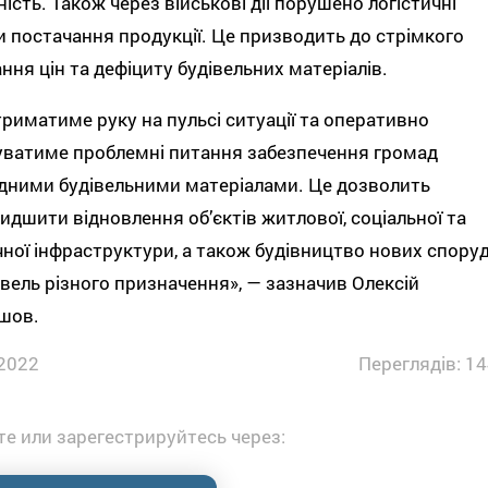
ість. Також через військові дії порушено логістичні
и постачання продукції. Це призводить до стрімкого
ння цін та дефіциту будівельних матеріалів.
риматиме руку на пульсі ситуації та оперативно
уватиме проблемні питання забезпечення громад
дними будівельними матеріалами. Це дозволить
дшити відновлення об’єктів житлової, соціальної та
ної інфраструктури, а також будівництво нових спору
івель різного призначення», — зазначив Олексій
шов.
2022
Переглядів: 14
е или зарегестрируйтесь через: