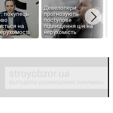
Е
Девелопери
п
: покупець
прогнозують
п
ово
поступове
с
ається на
підвищення цін на
ф
нерухомості
нерухомість
в