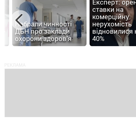
Експерт: оре
ставки на
комерційну
Набрали чинності
нерухомість
 -
ДБН про заклади
відновилися н
охорони здоров’я
40%