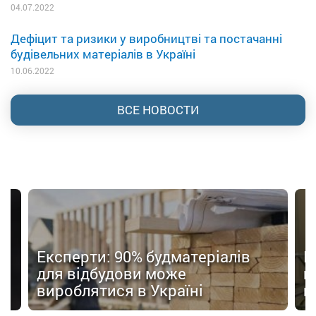
04.07.2022
Дефіцит та ризики у виробництві та постачанні
будівельних матеріалів в Україні
10.06.2022
ВСЕ НОВОСТИ
Експерти: 90% будматеріалів
Е
для відбудови може
п
вироблятися в Україні
н