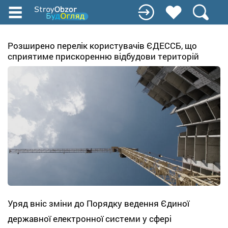
Перейти
к
основному
содержанию
Розширено перелік користувачів ЄДЕССБ, що
сприятиме прискоренню відбудови територій
Уряд вніс зміни до Порядку ведення Єдиної
державної електронної системи у сфері