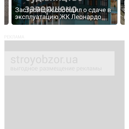
И
Застройщик сообщил о сдаче в
з
эксплуатацию ЖК Леонардо
к