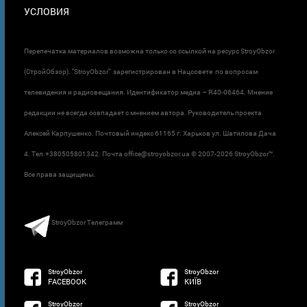
УСЛОВИЯ
Перепечатка материалов возможна только со ссылкой на ресурс StroyObzor
(СтройОбзор). "StroyObzor" зарегистрирован в Нацсовете по вопросам
телевидения и радиовещания. Идентификатор медиа – R40-06464. Мнение
редакции не всегда совпадает с мнением автора. Руководитель проекта
Алексей Карпушенко. Почтовый индекс 61165 г. Харьков ул. Шатилова Дача
4. Тел.+380505801342. Почта office@stroyobzor.ua © 2007-
2026 StroyObzor™.
Все права защищены.
StroyObzor Телеграмм
StroyObzor
StroyObzor
FACEBOOK
КИЇВ
StroyObzor
StroyObzor