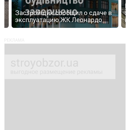
И
Застройщик сообщил о сдаче в
з
эксплуатацию ЖК Леонардо
к