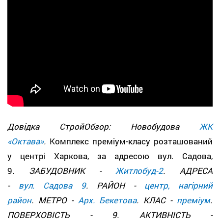
Довідка СтройОбзор: Новобудова
ЖК
«Октава»
.
Комплекс преміум-класу розташований
у центрі Харкова, за адресою вул. Садова,
9.
ЗАБУДОВНИК -
Житлобуд-2
. АДРЕСА
-
вул. Садова 9
. РАЙОН -
центр, нагірний
район
. МЕТРО -
Арх. Бекетова
. КЛАС -
преміум
.
ПОВЕРХОВІСТЬ - 9. АКТИВНІСТЬ -