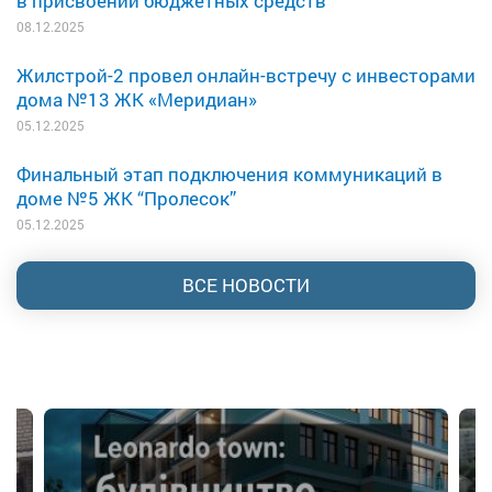
в присвоении бюджетных средств
08.12.2025
Жилстрой-2 провел онлайн-встречу с инвесторами
дома №13 ЖК «Меридиан»
05.12.2025
Финальный этап подключения коммуникаций в
доме №5 ЖК “Пролесок”
05.12.2025
ВСЕ НОВОСТИ