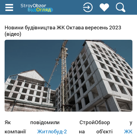
Перейти
к
основному
содержанию
Новини будівництва ЖК Октава вересень 2023
(відео)
Як повідомили СтройОбзор у
компанії
Житлобуд-2
на об'єкті
ЖК