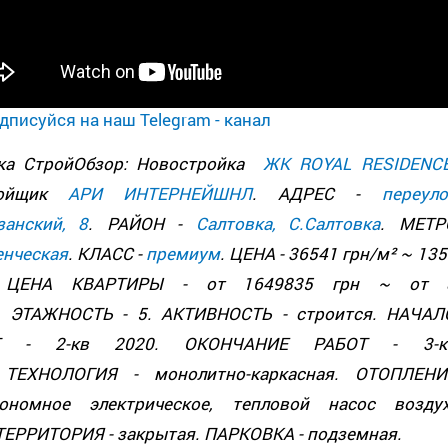
дписуйся на наш Telegram - канал
ка СтройОбзор: Новостройка
ЖК ROYAL RESIDENC
ройщик
АРИ ИНТЕРНЕЙШНЛ
. АДРЕС -
переуло
занский, 8
. РАЙОН -
Салтовка, С.Салтовка
. МЕТР
енческая
. КЛАСС -
премиум
. ЦЕНА - 36541 грн/м² ~ 13
. ЦЕНА КВАРТИРЫ - от 1649835 грн ~ от 
. ЭТАЖНОСТЬ - 5. АКТИВНОСТЬ - строится. НАЧАЛ
Т - 2-кв 2020. ОКОНЧАНИЕ РАБОТ - 3-к
 ТЕХНОЛОГИЯ - монолитно-каркасная. ОТОПЛЕНИ
ономное электрическое, тепловой насос воздух
 ТЕРРИТОРИЯ - закрытая. ПАРКОВКА - подземная.