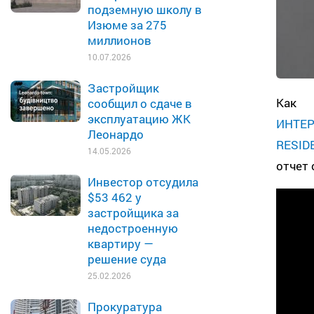
подземную школу в
Изюме за 275
миллионов
10.07.2026
Застройщик
Как
сообщил о сдаче в
эксплуатацию ЖК
ИНТЕ
Леонардо
RESID
14.05.2026
отчет 
Инвестор отсудила
$53 462 у
застройщика за
недостроенную
квартиру —
решение суда
25.02.2026
Прокуратура