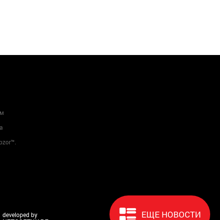
ам
а
bzor™.
ЕЩЕ НОВОСТИ
developed by