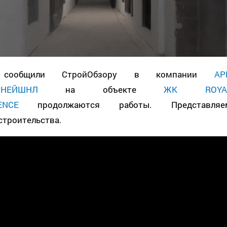
 сообщили СтройОбзору в компании
АР
РНЕЙШНЛ
на объекте
ЖК ROYA
ENCE
продолжаются работы. Представляе
строительства.