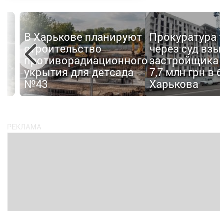
Полиция
уют
Прокуратура требует
подозревает
через суд взыскать с
харьковского
ного
застройщика почти
застройщика
да
7,7 млн грн в бюджет
присвоении
Харькова
бюджетных с