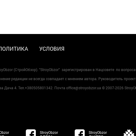
ПОЛИТИКА
УСЛОВИЯ
oyObzor (СтройОбзор). "StroyObzor" зарегистрирован в Нацсовете по вопрос
ение редакции не всегда совпадает с мнением автора. Руководитель проект
 Дача 4. Тел.+380505801342. Почта office@stroyobzor.ua © 2007-
2026 StroyO
Obzor
StroyObzor
StroyObzor