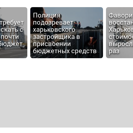
Фаворит
восстановления
Дмитри
Харькова изменился:
"Жилстр
 в
стоимость ремонтов
возвра
выросла в несколько
информ
редств
раз
поле