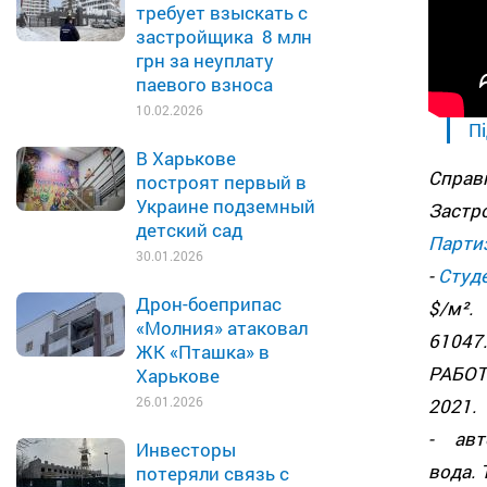
требует взыскать с
застройщика 8 млн
грн за неуплату
паевого взноса
10.02.2026
Пі
В Харькове
Справ
построят первый в
Украине подземный
Заст
детский сад
Парти
30.01.2026
-
Студ
Дрон-боеприпас
$/м²
«Молния» атаковал
61047
ЖК «Пташка» в
РАБО
Харькове
26.01.2026
2021.
- авт
Инвесторы
вода.
потеряли связь с