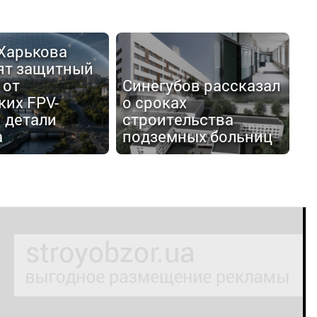
 Харькова
ят защитный
 от
Синегубов рассказал
ких FPV-
о сроках
 детали
строительства
а
подземных больниц