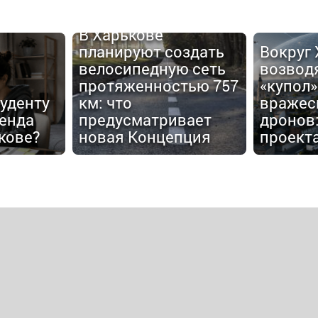
В Харькове
планируют создать
Вокруг
велосипедную сеть
возвод
протяженностью 757
«купол»
туденту
км: что
вражес
енда
предусматривает
дронов:
кове?
новая Концепция
проект