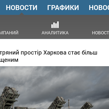
НОВОСТИ
ГРАФИКИ
НОВО
ГОЛОВНЕ
МЕНЮ
ОМПАНИЙ
АНАЛИТИКА
НОВОСТ
тряний простір Харкова стає більш
ищеним