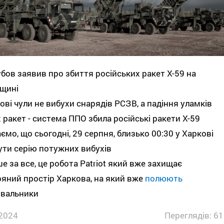
бов заявив про збиття російських ракет Х-59 на
вщині
ові чули не вибухи снарядів РСЗВ, а падіння уламків
 ракет - система ППО збила російські ракети Х-59
ємо, що сьогодні, 29 серпня, близько 00:30 у Харкові
ути серію потужних вибухів
 за все, це робота Patriot який вже захищає
яний простір Харкова, на який вже
полюють
увальники
2024
Переглядів: 61