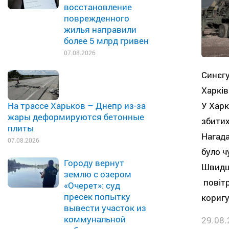
восстановление
поврежденного
жилья направили
более 5 млрд гривен
07.08.2026
Синєгу
Харкі
У Харк
На трассе Харьков – Днепр из-за
жары деформируются бетонные
збитих
плиты
Нагада
07.08.2026
було ч
Городу вернут
Швидше
землю с озером
повітр
«Очерет»: суд
пресек попытку
кориг
вывести участок из
коммунальной
29.08.