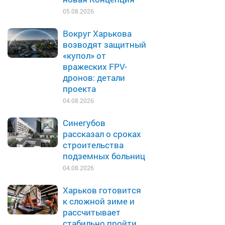
05.08.2026
Вокруг Харькова
возводят защитный
«купол» от
вражеских FPV-
дронов: детали
проекта
04.08.2026
Синегубов
рассказал о сроках
строительства
подземных больниц
04.08.2026
Харьков готовится
к сложной зиме и
рассчитывает
стабильно пройти