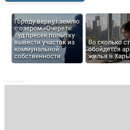
Городу вернут землю
с озером «Очерет»:
суд пресек попытку
вывести участок из
Во сколько с
коммунальной
обойдется ар
собственности
жилья в Харь