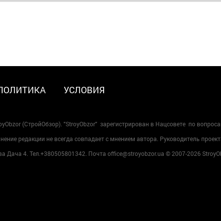
ПОЛИТИКА
УСЛОВИЯ
oyObzor (СтройОбзор). "StroyObzor" зарегистрирован в Нацсовете по вопрос
ение редакции не всегда совпадает с мнением автора. Руководитель проект
 Дача 4. Тел.+380505801342. Почта office@stroyobzor.ua © 2007-
2026 StroyO