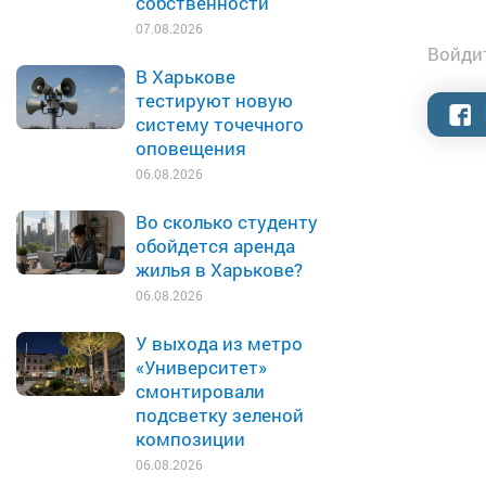
собственности
07.08.2026
Войдит
В Харькове
тестируют новую
систему точечного
оповещения
06.08.2026
Во сколько студенту
обойдется аренда
жилья в Харькове?
06.08.2026
У выхода из метро
«Университет»
смонтировали
подсветку зеленой
композиции
06.08.2026