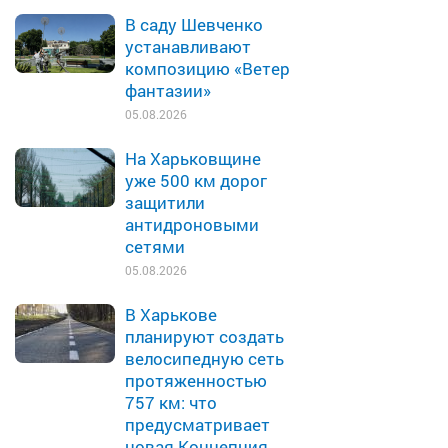
В саду Шевченко
устанавливают
композицию «Ветер
фантазии»
05.08.2026
На Харьковщине
уже 500 км дорог
защитили
антидроновыми
сетями
05.08.2026
В Харькове
планируют создать
велосипедную сеть
протяженностью
757 км: что
предусматривает
новая Концепция