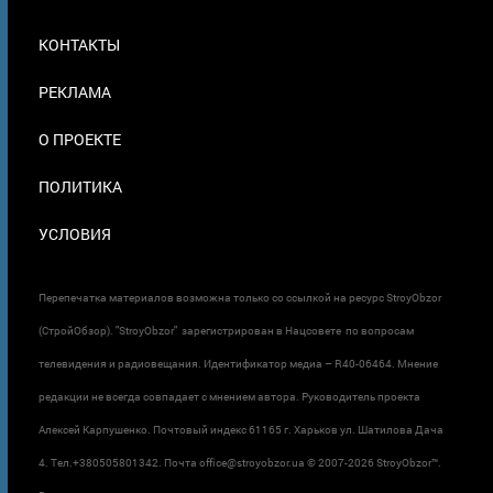
МЕНЮ
КОНТАКТЫ
В
ПОДВАЛЕ
РЕКЛАМА
О ПРОЕКТЕ
ПОЛИТИКА
УСЛОВИЯ
Перепечатка материалов возможна только со ссылкой на ресурс StroyObzor
(СтройОбзор). "StroyObzor" зарегистрирован в Нацсовете по вопросам
телевидения и радиовещания. Идентификатор медиа – R40-06464. Мнение
редакции не всегда совпадает с мнением автора. Руководитель проекта
Алексей Карпушенко. Почтовый индекс 61165 г. Харьков ул. Шатилова Дача
4. Тел.+380505801342. Почта office@stroyobzor.ua © 2007-
2026 StroyObzor™.