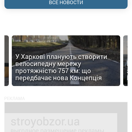
ВСЕ НОВОСТИ
У Харкові планують створити
велосипедну мережу
В
я
протяжністю 757 км: що
з
передбачає нова Концепція
F