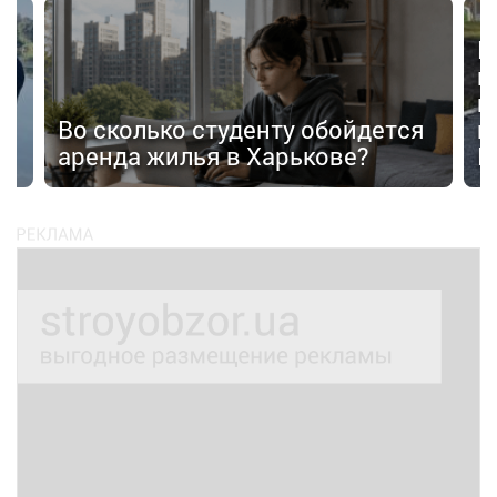
В
в
п
Во сколько студенту обойдется
п
аренда жилья в Харькове?
К