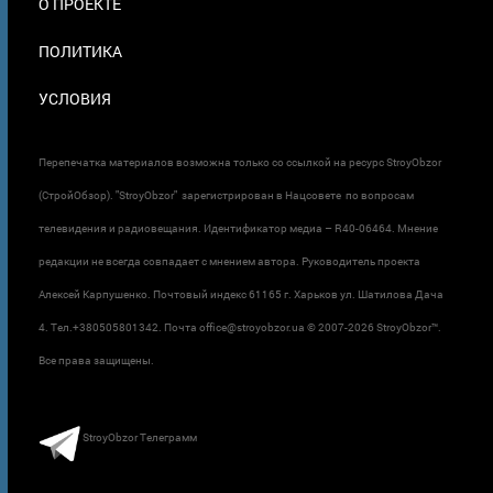
О ПРОЕКТЕ
ПОЛИТИКА
УСЛОВИЯ
Перепечатка материалов возможна только со ссылкой на ресурс StroyObzor
(СтройОбзор). "StroyObzor" зарегистрирован в Нацсовете по вопросам
телевидения и радиовещания. Идентификатор медиа – R40-06464. Мнение
редакции не всегда совпадает с мнением автора. Руководитель проекта
Алексей Карпушенко. Почтовый индекс 61165 г. Харьков ул. Шатилова Дача
4. Тел.+380505801342. Почта office@stroyobzor.ua © 2007-
2026 StroyObzor™.
Все права защищены.
StroyObzor Телеграмм