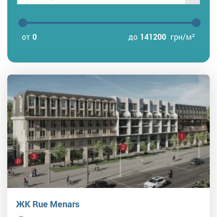
от
0
до
141200
грн/м²
ЖК Rue Menars