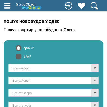
Перейти
к
основному
содержанию
ПОШУК НОВОБУДОВ У ОДЕСІ
Пошук квартир у новобудовах Одеси
грн/м²
$/м²
Все классы
Все районы
Все ст.метро
Все статусы