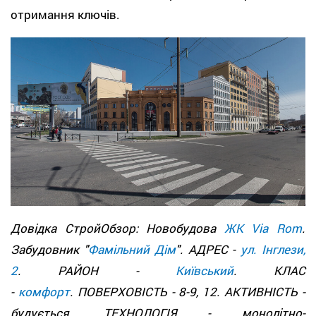
отримання ключів.
Довідка СтройОбзор: Новобудова
ЖК Via Rom
.
Забудовник "
Фамільний Дім
". АДРЕС -
ул. Інглези,
2
. РАЙОН -
Київський
. КЛАС
-
комфорт
. ПОВЕРХОВІСТЬ - 8-9, 12. АКТИВНІСТЬ -
будується. ТЕХНОЛОГІЯ - монолітно-