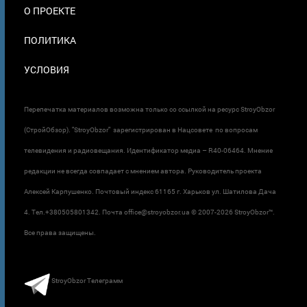
О ПРОЕКТЕ
ПОЛИТИКА
УСЛОВИЯ
Перепечатка материалов возможна только со ссылкой на ресурс StroyObzor
(СтройОбзор). "StroyObzor" зарегистрирован в Нацсовете по вопросам
телевидения и радиовещания. Идентификатор медиа – R40-06464. Мнение
редакции не всегда совпадает с мнением автора. Руководитель проекта
Алексей Карпушенко. Почтовый индекс 61165 г. Харьков ул. Шатилова Дача
4. Тел.+380505801342. Почта office@stroyobzor.ua © 2007-
2026 StroyObzor™.
Все права защищены.
StroyObzor Телеграмм