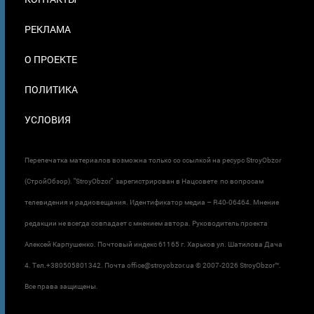
В
ПОДВАЛЕ
РЕКЛАМА
О ПРОЕКТЕ
ПОЛИТИКА
УСЛОВИЯ
Перепечатка материалов возможна только со ссылкой на ресурс StroyObzor
(СтройОбзор). "StroyObzor" зарегистрирован в Нацсовете по вопросам
телевидения и радиовещания. Идентификатор медиа – R40-06464. Мнение
редакции не всегда совпадает с мнением автора. Руководитель проекта
Алексей Карпушенко. Почтовый индекс 61165 г. Харьков ул. Шатилова Дача
4. Тел.+380505801342. Почта office@stroyobzor.ua © 2007-
2026 StroyObzor™.
Все права защищены.