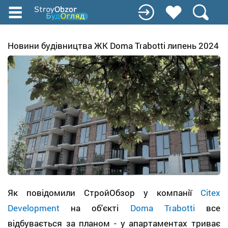
Перейти
к
основному
содержанию
Новини будівництва ЖК Doma Trabotti липень 202​​​​​​4
Як повідомили СтройОбзор у компанії
Citex
Development
на об'єкті
Doma Trabotti
все
відбувається за планом - у апартаментах триває