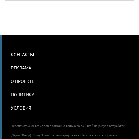
МЕНЮ
КОНТАКТЫ
В
ПОДВАЛЕ
РЕКЛАМА
О ПРОЕКТЕ
ПОЛИТИКА
УСЛОВИЯ
Перепечатка материалов возможна только со ссылкой на ресурс StroyObzor
(СтройОбзор). "StroyObzor" зарегистрирован в Нацсовете по вопросам