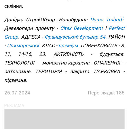
скління.
Довідка СтройОбзор: Новобудова
Doma Trabotti
.
Девелопери проекту -
Citex Development
і
Perfect
Group
. АДРЕСА -
Французський бульвар 54
. РАЙОН
-
Приморський
. КЛАС -
преміум
. ПОВЕРХОВІСТЬ - 8,
11, 14-16, 23. АКТИВНІСТЬ - будується.
ТЕХНОЛОГІЯ - монолітно-каркасна. ОПАЛЕННЯ -
автономне. ТЕРИТОРІЯ - закрита. ПАРКОВКА -
підземна.
26.07.2024
Переглядів: 185