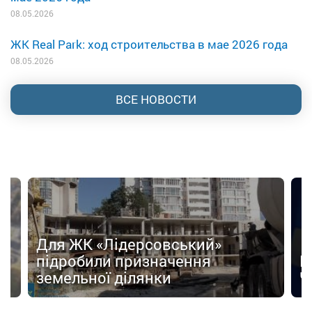
08.05.2026
ЖК Real Park: ход строительства в мае 2026 года
08.05.2026
ВСЕ НОВОСТИ
Для ЖК «Лідерсовський»
д
підробили призначення
Н
земельної ділянки
Ч