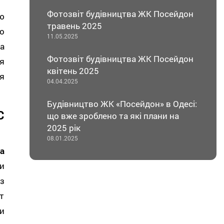
Фотозвіт будівництва ЖК Посейдон
ю
травень 2025
о
11.05.2025
а
Фотозвіт будівництва ЖК Посейдон
я
квітень 2025
я
04.04.2025
Будівництво ЖК «Посейдон» в Одесі:
С
що вже зроблено та які плани на
2025 рік
08.01.2025
а
и
з
т
и