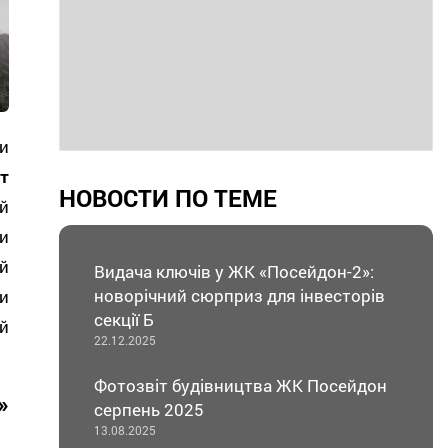
и
т
НОВОСТИ ПО ТЕМЕ
й
и
й
Видача ключів у ЖК «Посейдон-2»:
новорічний сюрприз для інвесторів
и
секції Б
й
22.12.2025
Фотозвіт будівництва ЖК Посейдон
»
серпень 2025
13.08.2025