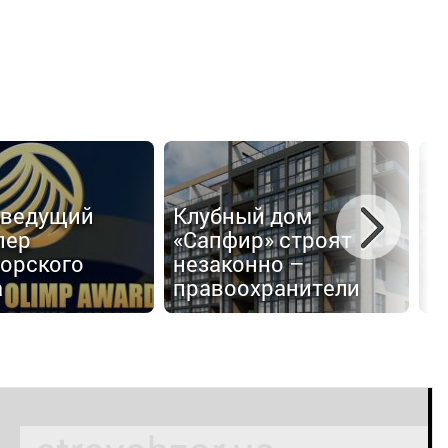
З
 ведущий
Клубный дом
M
пер
«Сапфир» строят
п
орского
незаконно –
т
а
правоохранители
п