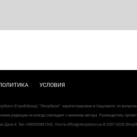
ПОЛИТИКА
УСЛОВИЯ
oyObzor (СтройОбзор). "StroyObzor" зарегистрирован в Нацсовете по вопрос
ение редакции не всегда совпадает с мнением автора. Руководитель проект
 Дача 4. Тел.+380505801342. Почта office@stroyobzor.ua © 2007-
2026 StroyO