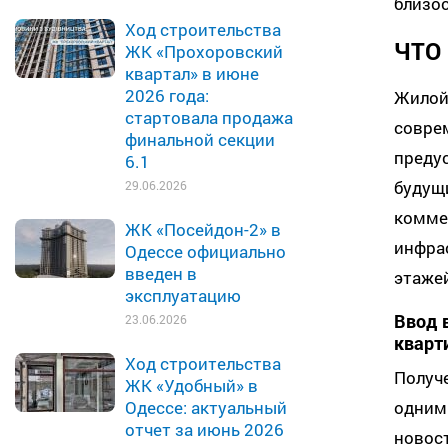
близо
Ход строительства
ЧТО
ЖК «Прохоровский
квартал» в июне
2026 года:
Жило
стартовала продажа
сов
финальной секции
преду
6.1
буду
29.06.2026
комме
ЖК «Посейдон-2» в
инфра
Одессе официально
введен в
этажей
эксплуатацию
Ввод 
23.06.2026
кварт
Ход строительства
Получ
ЖК «Удобный» в
одни
Одессе: актуальный
отчет за июнь 2026
новос