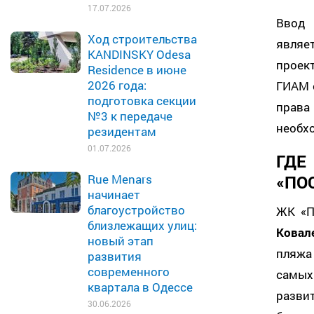
17.07.2026
Ввод 
Ход строительства
являе
KANDINSKY Odesa
проек
Residence в июне
2026 года:
ГИАМ 
подготовка секции
прав
№3 к передаче
необх
резидентам
01.07.2026
ГДЕ
«ПО
Rue Menars
начинает
благоустройство
ЖК «П
близлежащих улиц:
Ковал
новый этап
пляжа
развития
современного
самых
квартала в Одессе
разви
30.06.2026