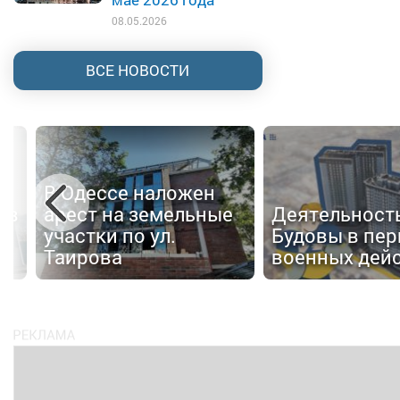
08.05.2026
ВСЕ НОВОСТИ
В Одессе наложен
 в
арест на земельные
Деятельност
участки по ул.
Будовы в пер
Таирова
военных дей