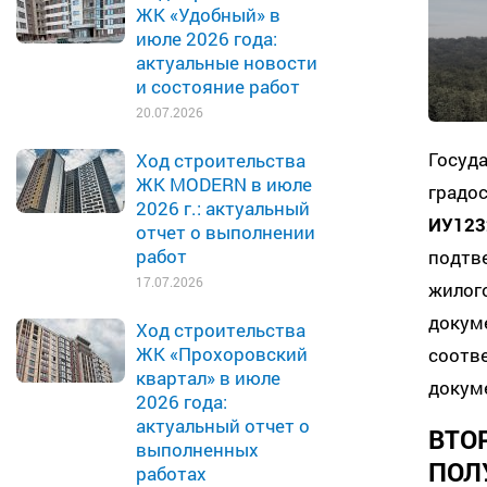
ЖК «Удобный» в
июле 2026 года:
актуальные новости
и состояние работ
20.07.2026
Госу
Ход строительства
ЖК MODERN в июле
градо
2026 г.: актуальный
ИУ12
отчет о выполнении
работ
подтв
17.07.2026
жилог
докум
Ход строительства
ЖК «Прохоровский
соот
квартал» в июле
докум
2026 года:
актуальный отчет о
ВТ
выполненных
ПОЛ
работах