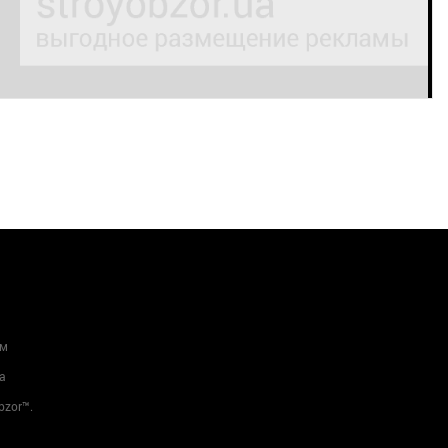
ам
а
bzor™.