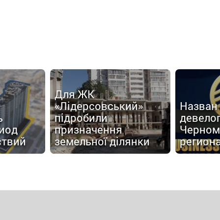
Для ЖК
«Лідерсовський»
Назван
ь
підробили
девело
иод
призначення
Черном
ствий
земельної ділянки
регион