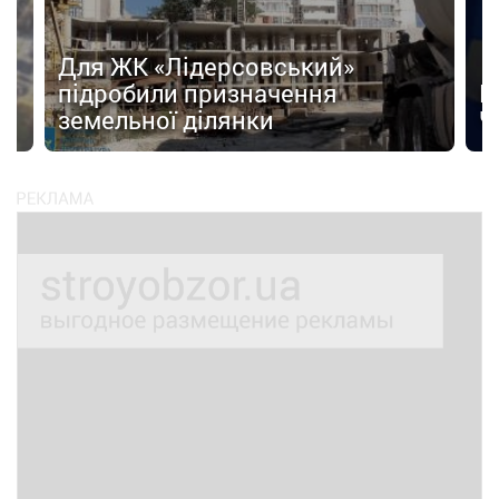
Для ЖК «Лідерсовський»
д
підробили призначення
Н
земельної ділянки
Ч