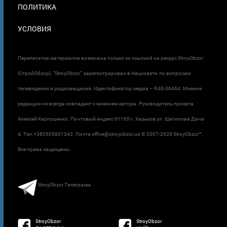
ПОЛИТИКА
УСЛОВИЯ
Перепечатка материалов возможна только со ссылкой на ресурс StroyObzor
(СтройОбзор). "StroyObzor" зарегистрирован в Нацсовете по вопросам
телевидения и радиовещания. Идентификатор медиа – R40-06464. Мнение
редакции не всегда совпадает с мнением автора. Руководитель проекта
Алексей Карпушенко. Почтовый индекс 61165 г. Харьков ул. Шатилова Дача
4. Тел.+380505801342. Почта office@stroyobzor.ua © 2007-
2026 StroyObzor™.
Все права защищены.
StroyObzor Телеграмм
StroyObzor
StroyObzor