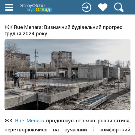
Перейти
к
основному
содержанию
ЖК Rue Menars: Визначний будівельний прогрес
грудня 2024 року
ЖК
Rue Menars
продовжує стрімко розвиватися,
перетворюючись на сучасний і комфортний