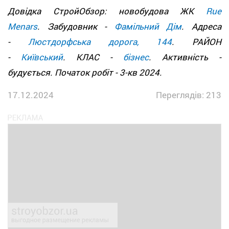
Довідка СтройОбзор: новобудова ЖК
Rue
Menars
. Забудовник -
Фамільний Дім
. Адреса
-
Люстдорфська дорога, 144
. РАЙОН
-
Київський
. КЛАС -
бізнес
. Активність -
будується. Початок робіт - 3-кв 2024.
17.12.2024
Переглядів: 213