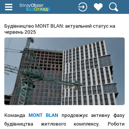
Перейти
до
основного
вмісту
Будівництво MONT BLAN: актуальний статус на
червень 2025
Команда
MONT BLAN
продовжує активну фазу
будівництва житлового комплексу. Роботи