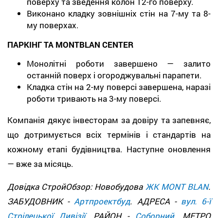
поверху та зведення колон 12-го поверху.
Виконано кладку зовнішніх стін на 7-му та 8-
му поверхах.
ПАРКІНГ ТА MONTBLAN CENTER
Монолітні роботи завершено — залито
останній поверх і огороджувальні парапети.
Кладка стін на 2-му поверсі завершена, наразі
роботи тривають на 3-му поверсі.
Компанія дякує інвесторам за довіру та запевняє,
що дотримується всіх термінів і стандартів на
кожному етапі будівництва. Наступне оновлення
— вже за місяць.
Довідка СтройОбзор: Новобудова
ЖК MONT BLAN
.
ЗАБУДОВНИК -
Артпроектбуд
. АДРЕСА -
вул. 6-ї
Стрілецької Дивізії
. РАЙОН -
Соборний
. МЕТРО