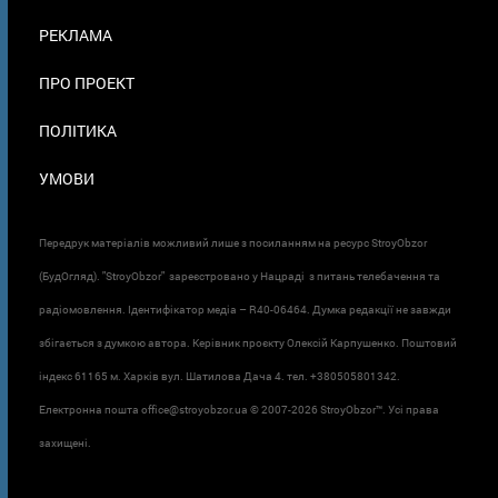
ПОДВАЛЕ
РЕКЛАМА
ПРО ПРОЕКТ
ПОЛІТИКА
УМОВИ
Передрук матеріалів можливий лише з посиланням на ресурс StroyObzor
(БудОгляд). "StroyObzor" зареєстровано у Нацраді з питань телебачення та
радіомовлення. Ідентифікатор медіа – R40-06464. Думка редакції не завжди
збігається з думкою автора. Керівник проєкту Олексій Карпушенко. Поштовий
індекс 61165 м. Харків вул. Шатилова Дача 4. тел. +380505801342.
Електронна пошта office@stroyobzor.ua © 2007-
2026 StroyObzor™. Усі права
захищені.