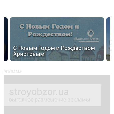
Н
С Новым Годом и Рождеством
п
Христовым!
с