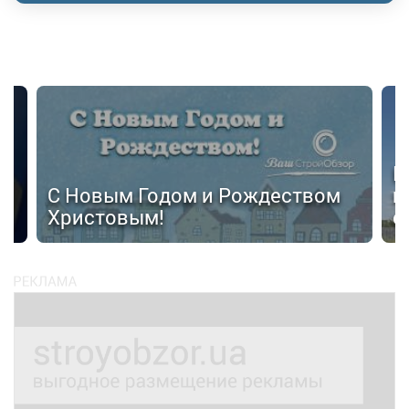
Н
С Новым Годом и Рождеством
п
Христовым!
с