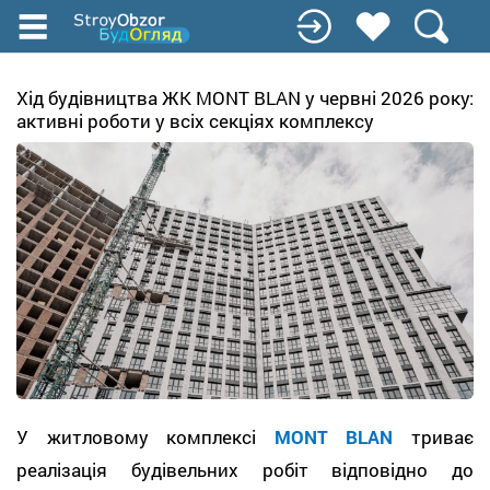
Перейти
до
основного
вмісту
Хід будівництва ЖК MONT BLAN у червні 2026 року:
активні роботи у всіх секціях комплексу
У житловому комплексі
MONT BLAN
триває
реалізація будівельних робіт відповідно до