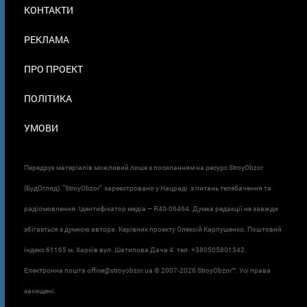
МЕНЮ
КОНТАКТИ
В
ПОДВАЛЕ
РЕКЛАМА
ПРО ПРОЕКТ
ПОЛІТИКА
УМОВИ
Передрук матеріалів можливий лише з посиланням на ресурс StroyObzor
(БудОгляд). "StroyObzor" зареєстровано у Нацраді з питань телебачення та
радіомовлення. Ідентифікатор медіа – R40-06464. Думка редакції не завжди
збігається з думкою автора. Керівник проєкту Олексій Карпушенко. Поштовий
індекс 61165 м. Харків вул. Шатилова Дача 4. тел. +380505801342.
Електронна пошта office@stroyobzor.ua © 2007-
2026 StroyObzor™. Усі права
захищені.