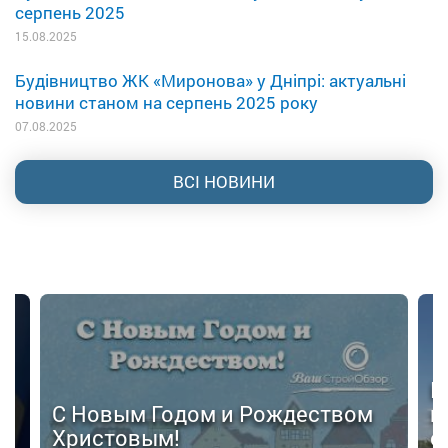
серпень 2025
15.08.2025
Будівництво ЖК «Миронова» у Дніпрі: актуальні
новини станом на серпень 2025 року
07.08.2025
ВСІ НОВИНИ
Н
С Новым Годом и Рождеством
п
Христовым!
с