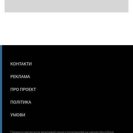
МЕНЮ
КОНТАКТИ
В
ПОДВАЛЕ
РЕКЛАМА
ПРО ПРОЕКТ
ПОЛІТИКА
УМОВИ
Передрук матеріалів можливий лише з посиланням на ресурс StroyObzor