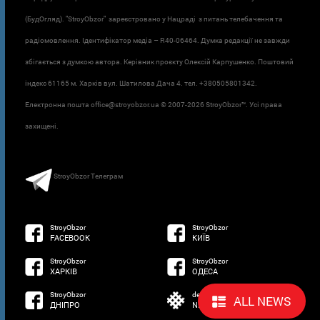
(БудОгляд). "StroyObzor" зареєстровано у Нацраді з питань телебачення та
радіомовлення. Ідентифікатор медіа – R40-06464. Думка редакції не завжди
збігається з думкою автора. Керівник проєкту Олексій Карпушенко. Поштовий
індекс 61165 м. Харків вул. Шатилова Дача 4. тел. +380505801342.
Електронна пошта office@stroyobzor.ua © 2007-
2026 StroyObzor™. Усі права
захищені.
StroyObzor Телеграм
StroyObzor
StroyObzor
FACEBOOK
КИЇВ
StroyObzor
StroyObzor
ХАРКІВ
ОДЕСА
StroyObzor
developed by
ALL NEWS
ДНІПРО
NETSOFTWARE