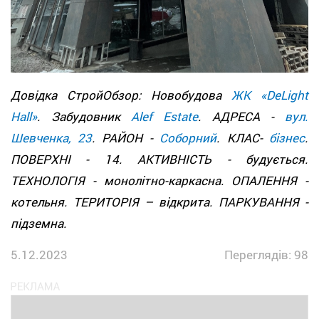
Довідка СтройОбзор: Новобудова
ЖК «DeLight
Hall»
. Забудовник
Alef Estate
. АДРЕСА -
вул.
Шевченка, 23
. РАЙОН -
Соборний
. КЛАС-
бізнес
.
ПОВЕРХНІ - 14. АКТИВНІСТЬ - будується.
ТЕХНОЛОГІЯ - монолітно-каркасна. ОПАЛЕННЯ -
котельня. ТЕРИТОРІЯ – відкрита. ПАРКУВАННЯ -
підземна.
5.12.2023
Переглядів: 98