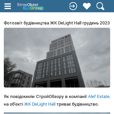
Перейти
до
основного
вмісту
Фотозвіт будівництва ЖК DeLight Hall грудень 2023
Як повідомили СтройОбзору в компанії
Alef Estate,
на об'єкті
ЖК DeLight Hall
триває будівництво.