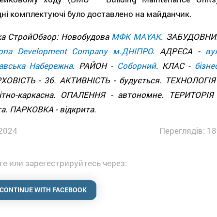
ні комплектуючі було доставлено на майданчик.
ка СтройОбзор: Новобудова
МФК MAYAK
. ЗАБУДОВНИ
tona Development Company м.ДНІПРО
. АДРЕСА -
ву
лавська Набережна
. РАЙОН -
Соборний
. КЛАС -
бізне
ХОВІСТЬ - 36. АКТИВНІСТЬ - будується. ТЕХНОЛОГІЯ 
ітно-каркасна. ОПАЛЕННЯ - автономне. ТЕРИТОРІЯ 
а. ПАРКОВКА - відкрита.
2024
Переглядів: 18
е или зарегестрируйтесь через:
CONTINUE WITH FACEBOOK