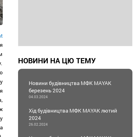
t
я
м
НОВИНИ НА ЦЮ ТЕМУ
.
о
у
Новини будівництва МФК MAYAK
березень 2024
я
04.03.2024
,
ж
Хід будівництва МФК MAYAK лютий
2024
у
26.02.2024
а
.