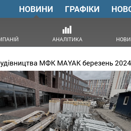
НОВИНИ
ГРАФІКИ
НОВ
ГОЛОВНЕ
МЕНЮ
В
МПАНІЙ
АНАЛІТИКА
НОВИ
будівництва МФК MAYAK березень 202