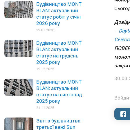
Будівництво MONT
Сьогод
BLAN: актуальний
статус робіт у січні
Довід
2026 року
-
Day
29.01.2026
Січес
Будівництво MONT
ПОВЕР
BLAN: актуальний
статус на грудень
монол
2025 року
закрит
19.12.2025
30.03.
Будівництво MONT
BLAN: актуальний
статус на листопад
Войдит
2025 року
21.11.2025
Звіт з будівництва
третьої вежі Sun