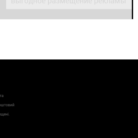
та
Поштовий
ищені.