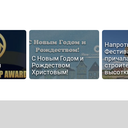
Напрот
Фестив
С Новым Годом и
причал
й
Рождеством
строит
Христовым!
высотк