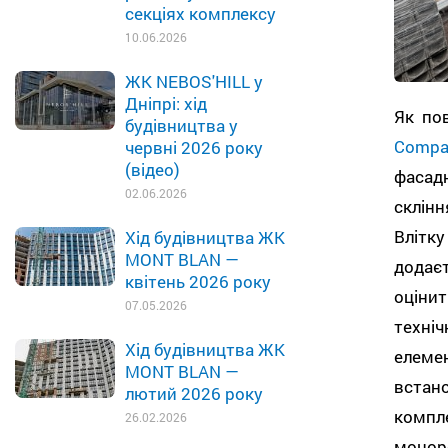
секціях комплексу
10.06.2026
ЖК NEBOS'HILL у
Дніпрі: хід
Як по
будівництва у
Compa
червні 2026 року
(відео)
фасад
02.06.2026
склін
Влітку
Хід будівництва ЖК
MONT BLAN —
додає
квітень 2026 року
оціни
07.05.2026
техніч
Хід будівництва ЖК
елеме
MONT BLAN —
встан
лютий 2026 року
комп
26.02.2026
монор