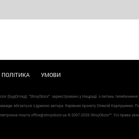
ПОЛІТИКА
УМОВИ
zor (БудОгляд). "StroyObzor" зареєстровано у Нацраді з питань телебачення 
 завжди збігається з думкою автора. Керівник проєкту Олексій Карпушенко. 
лектронна пошта office@stroyobzor.ua © 2007-
2026 StroyObzor™. Усі права зах