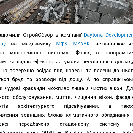
відомили СтройОбзор в компанії
Daytona Developmen
ny
на майданчику
МФК MAYAK
встановлюєтьс
на монорейкова система. Фасад з панорамни
ням виглядає ефектно за умови регулярного догляду
 на поверхню осідає пил, навесні та восени до ньог
ться бруд та розводи від дощу. А по справжньом
ти чудові краєвиди можливо лише з чистих вікон. Дл
ного обслуговування, миття, чищення вікон, фасадів
нтів архітектурного підсвічування, а тако
овлення зовнішніх блоків кліматичного обладнання 
лексі передбачено стаціонарну систему н
ейковому ходу (BMU – Building Maintenance Units)