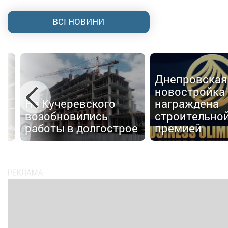
ВСІ НОВИНИ
Днепровская
новостройка
На Кучеревского
награждена
возобновились
строительно
работы в долгострое
премией