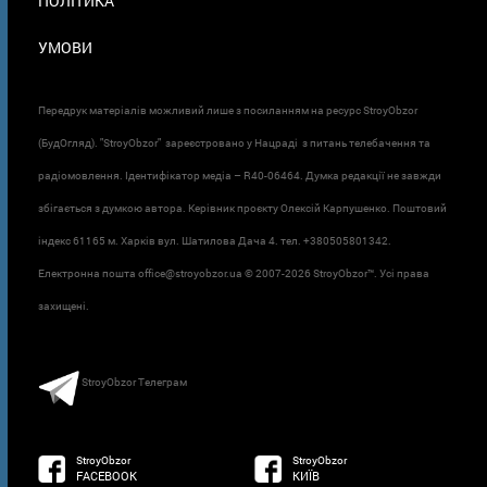
ПОЛІТИКА
УМОВИ
Передрук матеріалів можливий лише з посиланням на ресурс StroyObzor
(БудОгляд). "StroyObzor" зареєстровано у Нацраді з питань телебачення та
радіомовлення. Ідентифікатор медіа – R40-06464. Думка редакції не завжди
збігається з думкою автора. Керівник проєкту Олексій Карпушенко. Поштовий
індекс 61165 м. Харків вул. Шатилова Дача 4. тел. +380505801342.
Електронна пошта office@stroyobzor.ua © 2007-
2026 StroyObzor™. Усі права
захищені.
StroyObzor Телеграм
StroyObzor
StroyObzor
FACEBOOK
КИЇВ