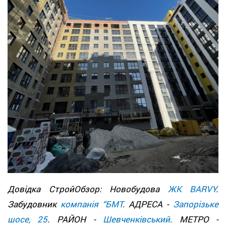
Довідка СтройОбзор: Новобудова
ЖК BARVY
.
Забудовник
компанія “БМТ
. АДРЕСА -
Запорізьке
шосе, 25
. РАЙОН -
Шевченківський
. МЕТРО -