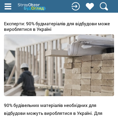
Перейти
до
основного
вмісту
Експерти: 90% будматеріалів для відбудови може
вироблятися в Україні
90% будівельних матеріалів необхідних для
відбудови можуть вироблятися в Україні. Для