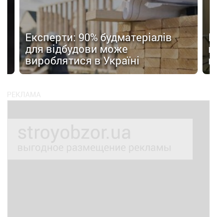
Експерти: 90% будматеріалів
Е
для відбудови може
п
вироблятися в Україні
н