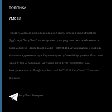
ПОЛІТИКА
УМОВИ
Передрук матеріалів можливий лише з посиланням на ресурс StroyObzor
(БудОгляд). "StroyObzor" зареєстровано у Нацраді з питань телебачення та
радіомовлення. Ідентифікатор медіа – R40-06464. Думка редакції не завжди
збігається з думкою автора. Керівник проєкту Олексій Карпушенко. Поштовий
індекс 61165 м. Харків вул. Шатилова Дача 4. тел. +380505801342.
Електронна пошта office@stroyobzor.ua © 2007-
2026 StroyObzor™. Усі права
захищені.
StroyObzor Телеграм