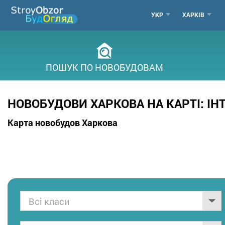
Перейти
МЕНЮ
УКР
ХАРКІВ
до
основного
ГОРОДО
вмісту
ПОШУК ПО НОВОБУДОВАМ
НОВОБУДОВИ ХАРКОВА НА КАРТІ: І
Карта новобудов Харкова
Всі класи