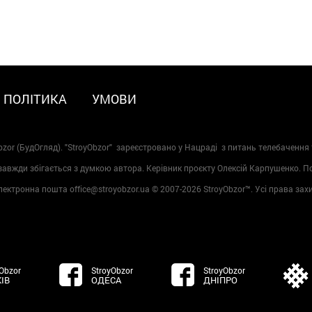
ПОЛІТИКА
УМОВИ
zor (БудОгляд). "StroyObzor" зареєстровано у Нацраді з питань телебачення 
 завжди збігається з думкою автора. Керівник проєкту Олексій Карпушенко. 
лектронна пошта office@stroyobzor.ua © 2007-
2026 StroyObzor™. Усі права зах
Obzor
StroyObzor
StroyObzor
ІВ
ОДЕСА
ДНІПРО