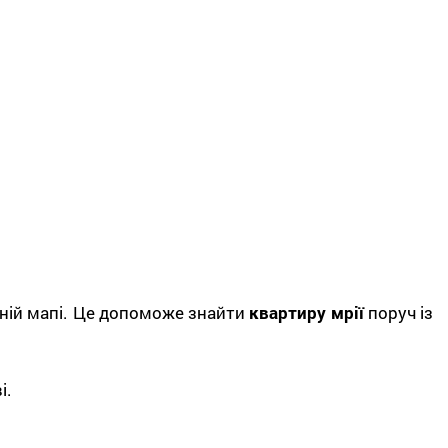
вній мапі. Це допоможе знайти
квартиру мрії
поруч із
і.