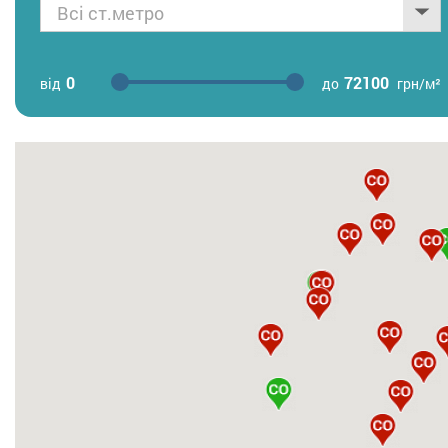
Всі ст.метро
0
72100
від
до
грн/м²