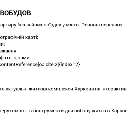
ОВОБУДОВ
ртиру без зайвих поїздок у місто. Основні переваги:
графічній карті;
и;
бажання;
фото, цінами;
ntentReference[oaicite:2]{index=2}
ьте актуальні житлові комплекси Харкова на інтеракти
ерухомості та інструменти для вибору житла в Харков