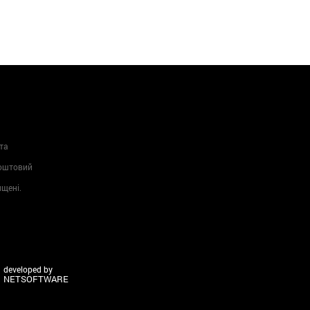
та
Поштовий
ищені.
developed by
NETSOFTWARE