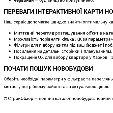
червоний
— будівництво призупинено.
ПЕРЕВАГИ ІНТЕРАКТИВНОЇ КАРТИ Н
Наш сервіс допомагає швидко знайти оптимальну ква
Миттєвий перегляд розташування об’єктів на гео
Можливість порівняти кілька ЖК за параметрам
Фільтри для підбору житла під ваш бюджет і по
Посилання на детальні сторінки з плануванням, 
Покращене UX для вибору квартири у Харкові. :co
ПОЧАТИ ПОШУК НОВОБУДОВИ
Оберіть необхідні параметри у фільтрах та переглян
метро, у потрібному районі та за актуальною ціною.
© СтройОбзор — повний каталог новобудов, новини н