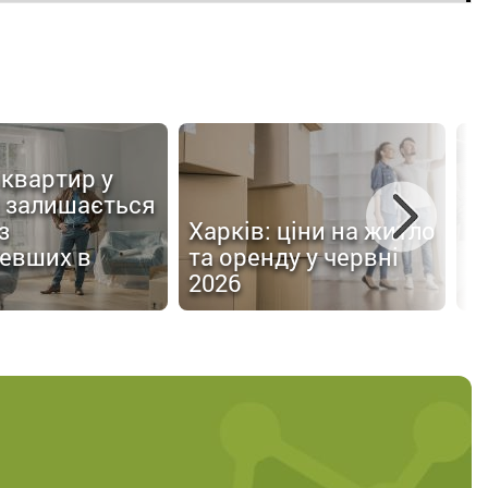
квартир у
Х
і залишається
л
з
Харків: ціни на житло
з
евших в
та оренду у червні
о
2026
У