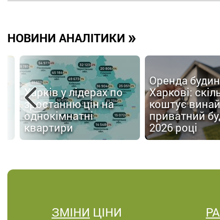
»
НОВИНИ АНАЛІТИКИ
Оренда будин
Харків у лідерах по
Харкові: скіл
зростанню цін на
коштує вина
однокімнатні
приватний бу
квартири
2026 році
ЗМІНИ
ЦІНИ
Р