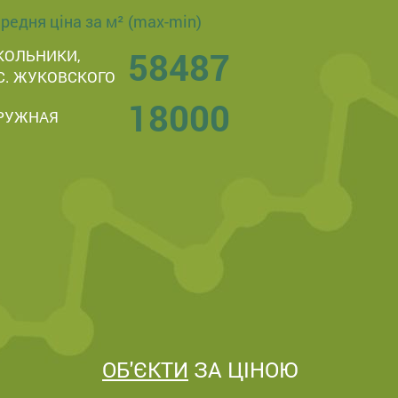
редня ціна за м² (max-min)
58487
КОЛЬНИКИ,
С. ЖУКОВСКОГО
18000
РУЖНАЯ
ОБ'ЄКТИ
ЗА ЦІНОЮ