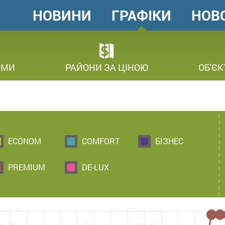
НОВИНИ
ГРАФІКИ
НОВ
ГОЛОВНЕ
МЕНЮ
В
АМИ
РАЙОНИ ЗА ЦІНОЮ
ОБ'ЄК
ECONOM
COMFORT
БІЗНЕС
PREMIUM
DE-LUX