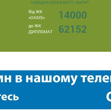
середня ціна в місті, грн/м²
14000
Від ЖК
«OASIS»
62152
до ЖК
ДИПЛОМАТ