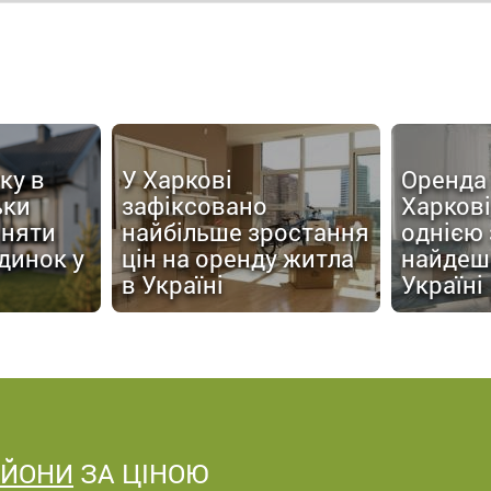
ку в
У Харкові
Оренда 
ьки
зафіксовано
Харков
йняти
найбільше зростання
однією 
динок у
цін на оренду житла
найдеш
в Україні
Україні
АЙОНИ
ЗА ЦІНОЮ