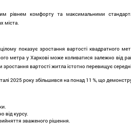
оким рівнем комфорту та максимальними стандарт
х міста.
у цілому показує зростання вартості квадратного м
ного метра у Харкові може коливатися залежно від рай
ни зростання вартості житла істотно перевищує середні
арталі 2025 року збільшився на понад 11 %, що демонстр
ки.
о від курсу.
прийняття зваженого рішення.