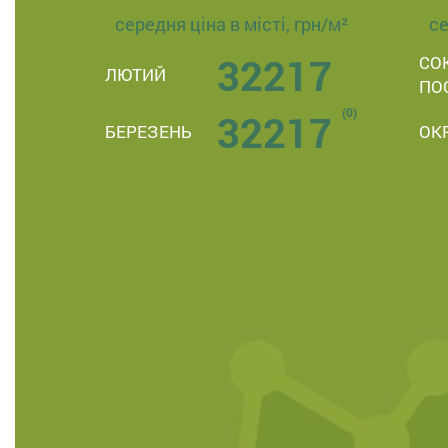
середня ціна в місті, грн/м²
се
32217
СО
ЛЮТИЙ
ПО
(0)
32217
БЕРЕЗЕНЬ
ОК