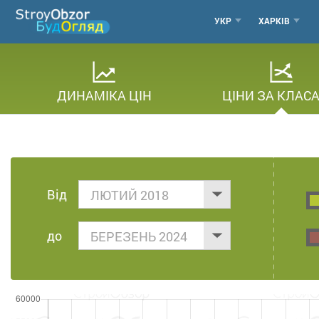
Перейти
МЕНЮ
УКР
ХАРКІВ
до
основного
ГОРОДО
вмісту
ДИНАМІКА ЦІН
ЦІНИ ЗА КЛАС
Від
ЛЮТИЙ 2018
до
БЕРЕЗЕНЬ 2024