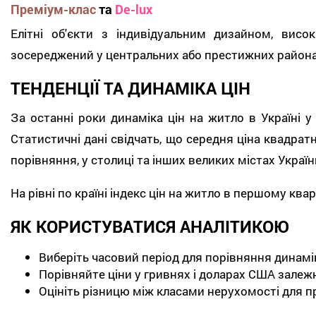
Преміум-клас
та
De-lux
Елітні об'єкти з індивідуальним дизайном, вис
зосереджений у центральних або престижних района
ТЕНДЕНЦІЇ ТА ДИНАМІКА ЦІН
За останні роки динаміка цін на житло в Україні 
Статистичні дані свідчать, що середня ціна квадрат
порівняння, у столиці та інших великих містах Украї
На рівні по країні індекс цін на житло в першому кв
ЯК КОРИСТУВАТИСЯ АНАЛІТИКОЮ
Виберіть часовий період для порівняння динамі
Порівняйте ціни у гривнях і доларах США залежн
Оцініть різницю між класами нерухомості для 