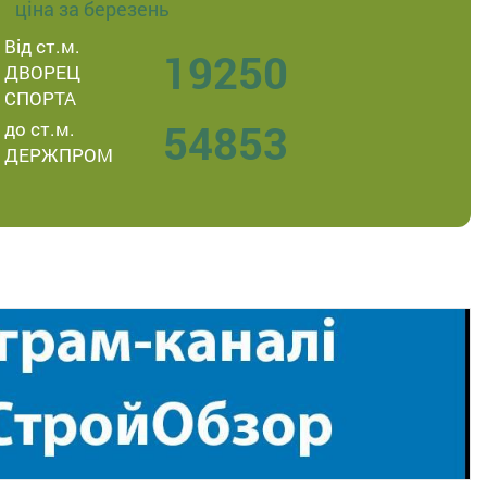
ціна за березень
Від ст.м.
19250
ДВОРЕЦ
СПОРТА
54853
до ст.м.
ДЕРЖПРОМ