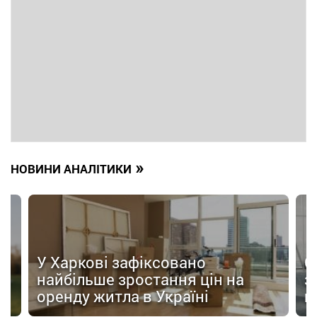
»
НОВИНИ АНАЛІТИКИ
У Харкові зафіксовано
О
найбільше зростання цін на
з
оренду житла в Україні
н