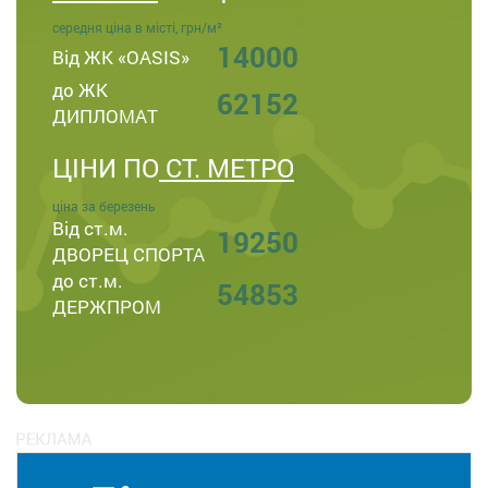
середня ціна в місті, грн/м²
14000
Від ЖК «OASIS»
до ЖК
62152
ДИПЛОМАТ
ЦІНИ ПО
СТ. МЕТРО
ціна за березень
Від ст.м.
19250
ДВОРЕЦ СПОРТА
до ст.м.
54853
ДЕРЖПРОМ