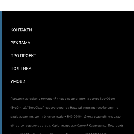
МЕНЮ
КОНТАКТИ
В
ПОДВАЛЕ
РЕКЛАМА
ПРО ПРОЕКТ
ПОЛІТИКА
УМОВИ
Передрук матеріалів можливий лише з посиланням на ресурс StroyObzor
(БудОгляд). "StroyObzor" зареєстровано у Нацраді з питань телебачення та
радіомовлення. Ідентифікатор медіа – R40-06464. Думка редакції не завжди
збігається з думкою автора. Керівник проєкту Олексій Карпушенко. Поштовий