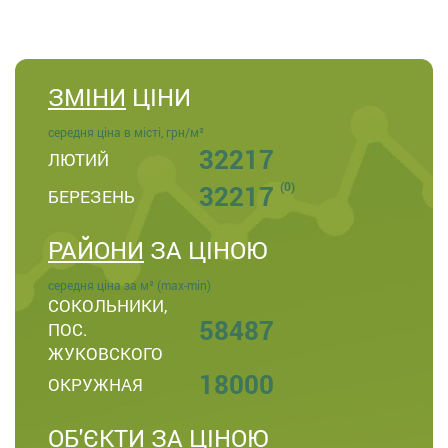
ЗМІНИ
ЦІНИ
середня ціна в місті, грн/м²
32217
ЛЮТИЙ
(0)
32217
БЕРЕЗЕНЬ
РАЙОНИ
ЗА ЦІНОЮ
середня ціна за м² (max-min)
СОКОЛЬНИКИ,
58487
ПОС.
ЖУКОВСКОГО
18000
ОКРУЖНАЯ
ОБ'ЄКТИ
ЗА ЦІНОЮ