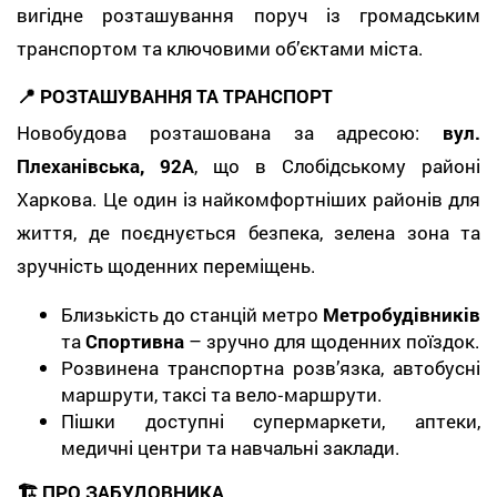
вигідне розташування поруч із громадським
транспортом та ключовими об’єктами міста.
📍 РОЗТАШУВАННЯ ТА ТРАНСПОРТ
Новобудова розташована за адресою:
вул.
Плеханівська, 92А
, що в Слобідському районі
Харкова. Це один із найкомфортніших районів для
життя, де поєднується безпека, зелена зона та
зручність щоденних переміщень.
Близькість до станцій метро
Метробудівників
та
Спортивна
– зручно для щоденних поїздок.
Розвинена транспортна розв’язка, автобусні
маршрути, таксі та вело‑маршрути.
Пішки доступні супермаркети, аптеки,
медичні центри та навчальні заклади.
🏗️ ПРО ЗАБУДОВНИКА