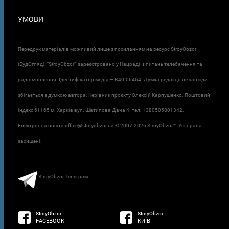
УМОВИ
Передрук матеріалів можливий лише з посиланням на ресурс StroyObzor
(БудОгляд). "StroyObzor" зареєстровано у Нацраді з питань телебачення та
радіомовлення. Ідентифікатор медіа – R40-06464. Думка редакції не завжди
збігається з думкою автора. Керівник проєкту Олексій Карпушенко. Поштовий
індекс 61165 м. Харків вул. Шатилова Дача 4. тел. +380505801342.
Електронна пошта office@stroyobzor.ua © 2007-
2026 StroyObzor™. Усі права
захищені.
StroyObzor Телеграм
StroyObzor
StroyObzor
FACEBOOK
КИЇВ