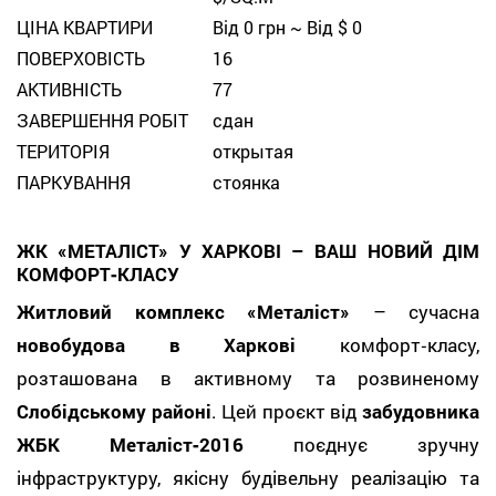
ЦІНА КВАРТИРИ
Від 0 грн ~ Від $ 0
ПОВЕРХОВІСТЬ
16
АКТИВНІСТЬ
77
ЗАВЕРШЕННЯ РОБІТ
сдан
ТЕРИТОРІЯ
открытая
ПАРКУВАННЯ
стоянка
ЖК «МЕТАЛІСТ» У ХАРКОВІ – ВАШ НОВИЙ ДІМ
КОМФОРТ‑КЛАСУ
Житловий комплекс «Металіст»
– сучасна
новобудова в Харкові
комфорт‑класу,
розташована в активному та розвиненому
Слобідському районі
. Цей проєкт від
забудовника
ЖБК Металіст‑2016
поєднує зручну
інфраструктуру, якісну будівельну реалізацію та