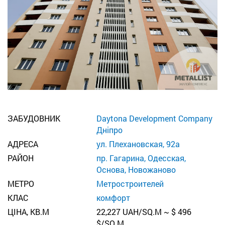
ЗАБУДОВНИК
Daytona Development Company
Дніпро
АДРЕСА
ул. Плехановская, 92а
РАЙОН
пр. Гагарина, Одесская,
Основа, Новожаново
МЕТРО
Метростроителей
КЛАС
комфорт
ЦІНА, КВ.М
22,227 UAH/SQ.M ~ $ 496
$/SQ.M