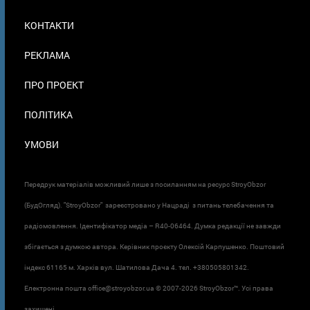
МЕНЮ
КОНТАКТИ
В
ПОДВАЛЕ
РЕКЛАМА
ПРО ПРОЕКТ
ПОЛІТИКА
УМОВИ
Передрук матеріалів можливий лише з посиланням на ресурс StroyObzor
(БудОгляд). "StroyObzor" зареєстровано у Нацраді з питань телебачення та
радіомовлення. Ідентифікатор медіа – R40-06464. Думка редакції не завжди
збігається з думкою автора. Керівник проєкту Олексій Карпушенко. Поштовий
індекс 61165 м. Харків вул. Шатилова Дача 4. тел. +380505801342.
Електронна пошта office@stroyobzor.ua © 2007-
2026 StroyObzor™. Усі права
захищені.