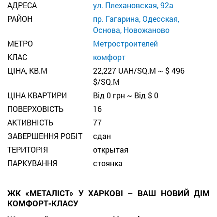
АДРЕСА
ул. Плехановская, 92а
РАЙОН
пр. Гагарина, Одесская,
Основа, Новожаново
МЕТРО
Метростроителей
КЛАС
комфорт
ЦІНА, КВ.М
22,227 UAH/SQ.M ~ $ 496
$/SQ.M
ЦІНА КВАРТИРИ
Від 0 грн ~ Від $ 0
ПОВЕРХОВІСТЬ
16
АКТИВНІСТЬ
77
ЗАВЕРШЕННЯ РОБІТ
сдан
ТЕРИТОРІЯ
открытая
ПАРКУВАННЯ
стоянка
ЖК «МЕТАЛІСТ» У ХАРКОВІ – ВАШ НОВИЙ ДІМ
КОМФОРТ‑КЛАСУ