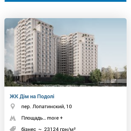
ЖК Дім на Подолі
пер. Лопатинский, 10
Площадь… more +
бізнес
~
23124
грн/м²