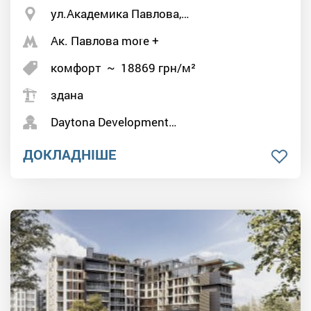
ул.Академика Павлова,…
Ак. Павлова more +
комфорт
~
18869
грн/м²
здана
Daytona Development…
ДОКЛАДНІШЕ