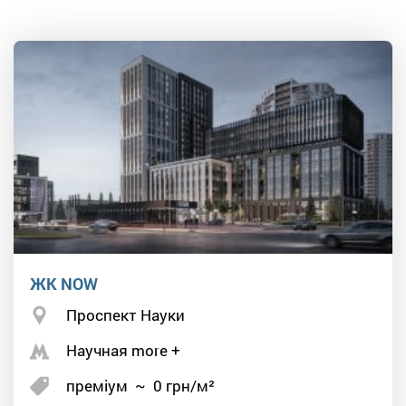
ЖК NOW
Проспект Науки
Научная more +
преміум
~
0
грн/м²