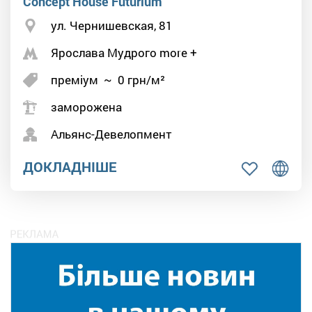
Concept House Futurium
ул. Чернишевская, 81
Ярослава Мудрого more +
преміум
~
0
грн/м²
заморожена
Альянс-Девелопмент
ДОКЛАДНІШЕ