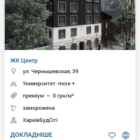
ЖК Центр
ул. Чернышевская, 39
Университет· more +
преміум
~
0
грн/м²
заморожена
ХарківБудСіті
ДОКЛАДНІШЕ