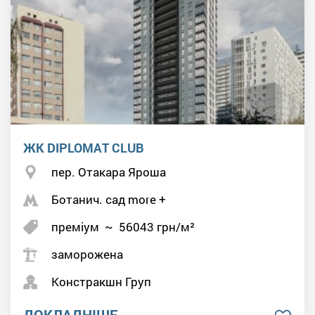
ЖК DIPLOMAT CLUB
пер. Отакара Яроша
Ботанич. сад more +
преміум
~
56043
грн/м²
заморожена
Констракшн Груп
ДОКЛАДНІШЕ