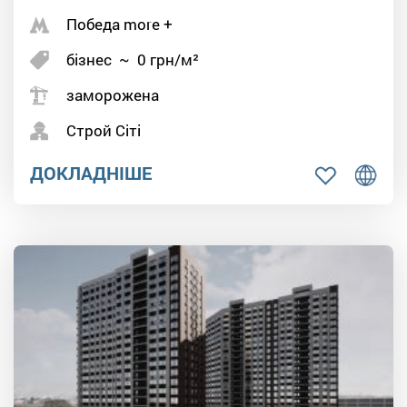
Победа more +
бізнес
~
0
грн/м²
заморожена
Строй Сіті
ДОКЛАДНІШЕ