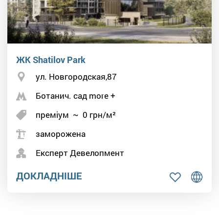
ЖК Shatilov Park
ул. Новгородская,87
Ботанич. сад more +
преміум
~
0
грн/м²
заморожена
Експерт Девелопмент
ДОКЛАДНІШЕ