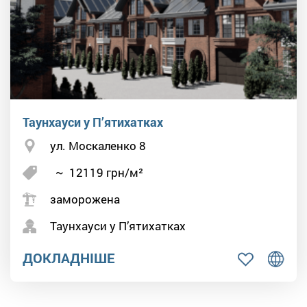
Таунхауси у П’ятихатках
ул. Москаленко 8
~
12119
грн/м²
заморожена
Таунхауси у П’ятихатках
ДОКЛАДНІШЕ