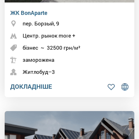
ЖК BonAparte
пер. Борзый, 9
Центр. рынок more +
бізнес
~
32500
грн/м²
заморожена
Житлобуд–3
ДОКЛАДНІШЕ