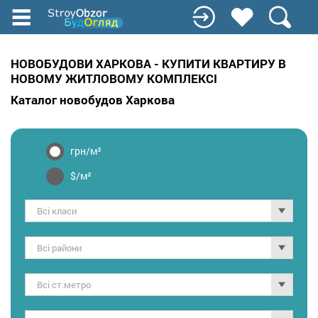
Перейти
до
основного
вмісту
НОВОБУДОВИ ХАРКОВА - КУПИТИ КВАРТИРУ В
НОВОМУ ЖИТЛОВОМУ КОМПЛЕКСІ
Каталог новобудов Харкова
грн/м²
$/м²
Всі класи
Всі райони
Всі ст.метро