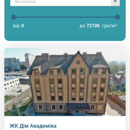
Всі статуси
від
0
до
72100
грн/м²
ЖК Дім Академіка