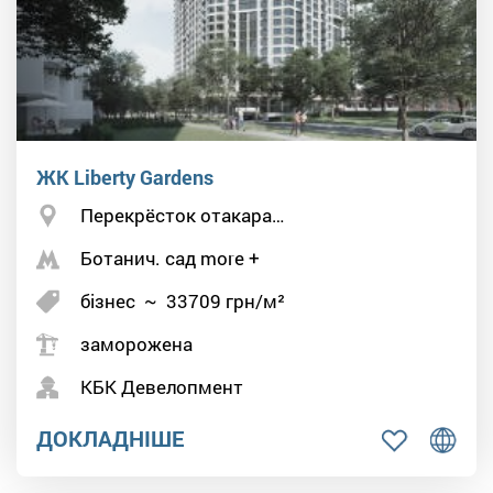
ЖК Liberty Gardens
Перекрёсток отакара…
Ботанич. сад more +
бізнес
~
33709
грн/м²
заморожена
КБК Девелопмент
ДОКЛАДНІШЕ