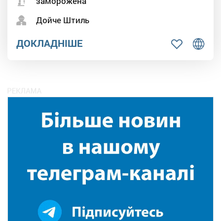
заморожена
Дойче Штиль
ДОКЛАДНІШЕ