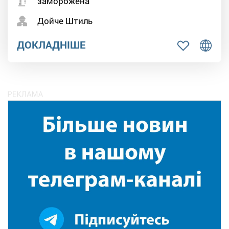
заморожена
Дойче Штиль
ДОКЛАДНІШЕ