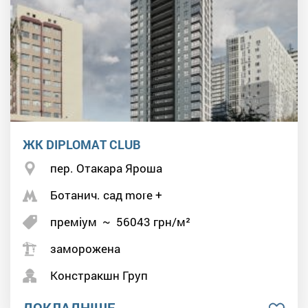
ЖК DIPLOMAT CLUB
пер. Отакара Яроша
Ботанич. сад more +
преміум
~
56043
грн/м²
заморожена
Констракшн Груп
ДОКЛАДНІШЕ