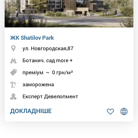
ЖК Shatilov Park
ул. Новгородская,87
Ботанич. сад more +
преміум
~
0
грн/м²
заморожена
Експерт Девелопмент
ДОКЛАДНІШЕ