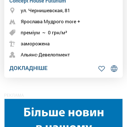
Concept House Futurium
ул. Чернишевская, 81
Ярослава Мудрого more +
преміум
~
0
грн/м²
заморожена
Альянс-Девелопмент
ДОКЛАДНІШЕ