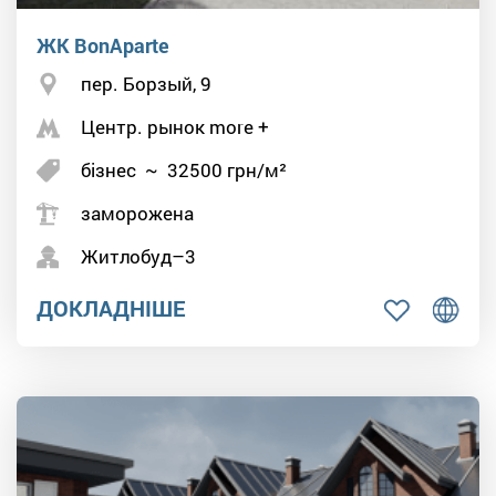
ЖК BonAparte
пер. Борзый, 9
Центр. рынок more +
бізнес
~
32500
грн/м²
заморожена
Житлобуд–3
ДОКЛАДНІШЕ