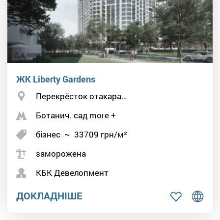
ЖК Liberty Gardens
Перекрёсток отакара…
Ботанич. сад more +
бізнес
~
33709
грн/м²
заморожена
КБК Девелопмент
ДОКЛАДНІШЕ