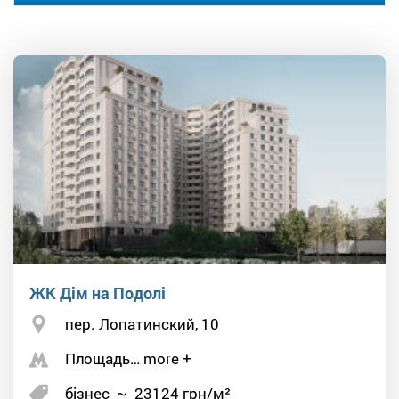
ЖК Дім на Подолі
пер. Лопатинский, 10
Площадь… more +
бізнес
~
23124
грн/м²