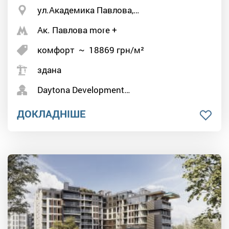
ул.Академика Павлова,…
Ак. Павлова more +
комфорт
~
18869
грн/м²
здана
Daytona Development…
ДОКЛАДНІШЕ