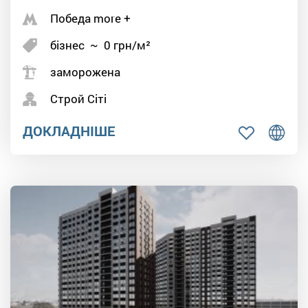
Победа more +
бізнес
~
0
грн/м²
заморожена
Строй Сіті
ДОКЛАДНІШЕ