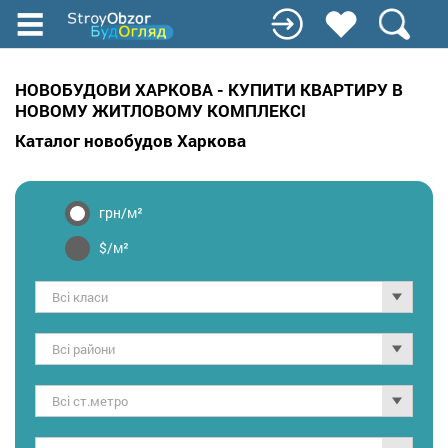
Перейти
до
основного
вмісту
НОВОБУДОВИ ХАРКОВА - КУПИТИ КВАРТИРУ В
НОВОМУ ЖИТЛОВОМУ КОМПЛЕКСІ
Каталог новобудов Харкова
грн/м²
$/м²
Всі класи
Всі райони
Всі ст.метро