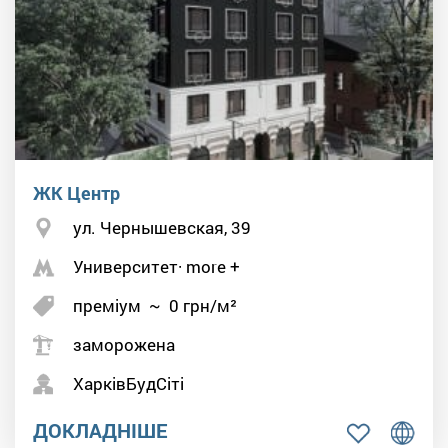
ЖК Центр
ул. Чернышевская, 39
Университет· more +
преміум
~
0
грн/м²
заморожена
ХарківБудСіті
ДОКЛАДНІШЕ