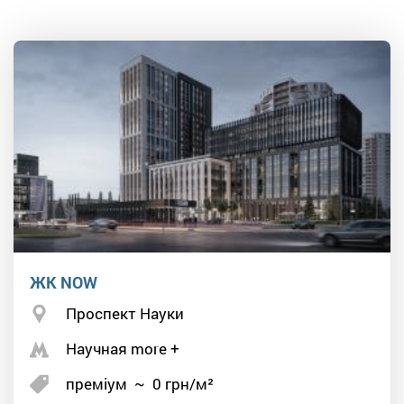
ЖК NOW
Проспект Науки
Научная more +
преміум
~
0
грн/м²