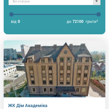
Всі статуси
від
0
до
72100
грн/м²
ЖК Дім Академіка