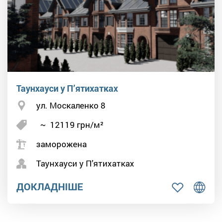
Таунхауси у П’ятихатках
ул. Москаленко 8
~
12119
грн/м²
заморожена
Таунхауси у П’ятихатках
ДОКЛАДНІШЕ