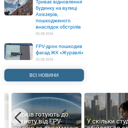
Триває відновлення
будинку на вулиці
Ахієзерів,
пошкодженого
внаслідок обстрілів
03.08.2026
FPV-дрон пошкодив
фасад ЖК «Журавлі»
03.08.2026
ВСІ НОВИНИ
Харків готують до
о
захисту від FPV-
У скільки сту
ти
дронів за допомогою
обійдеться о