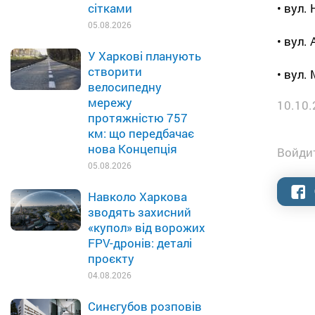
• вул. 
сітками
05.08.2026
• вул.
У Харкові планують
створити
• вул. 
велосипедну
мережу
10.10.
протяжністю 757
км: що передбачає
нова Концепція
Войдит
05.08.2026
Навколо Харкова
зводять захисний
«купол» від ворожих
FPV-дронів: деталі
проєкту
04.08.2026
Синєгубов розповів