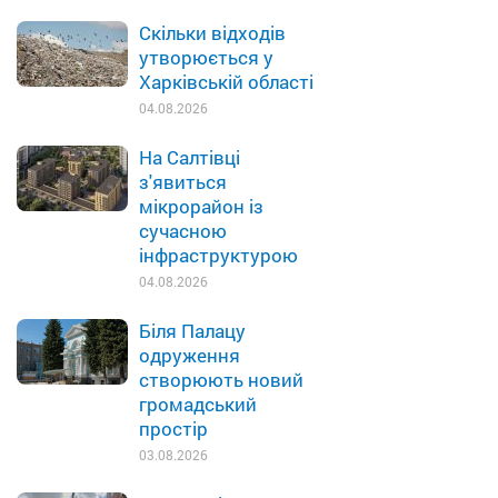
Скільки відходів
утворюється у
Харківській області
04.08.2026
На Салтівці
з'явиться
мікрорайон із
сучасною
інфраструктурою
04.08.2026
Біля Палацу
одруження
створюють новий
громадський
простір
03.08.2026