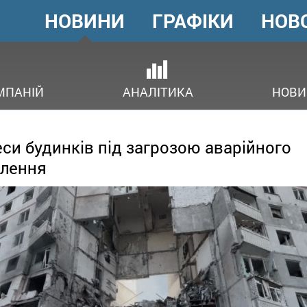
НОВИНИ
ГРАФІКИ
НОВ
ГОЛОВНЕ
МЕНЮ
В
МПАНІЙ
АНАЛІТИКА
НОВИ
си будинків під загрозою аварійного
лення