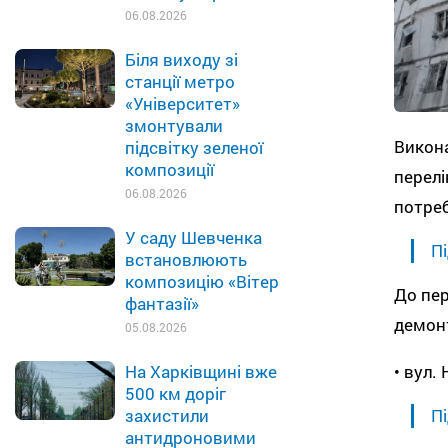
06.08.2026
Біля виходу зі
станції метро
«Університет»
змонтували
Викона
підсвітку зеленої
композиції
перелі
06.08.2026
потреб
У саду Шевченка
Пі
встановлюють
композицію «Вітер
До пер
фантазії»
демонт
05.08.2026
• вул. 
На Харківщині вже
500 км доріг
Пі
захистили
антидроновими