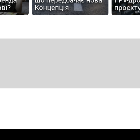
ові?
Концепція
проєкт