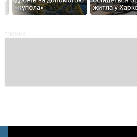
ю
«купола»
житла у Харк