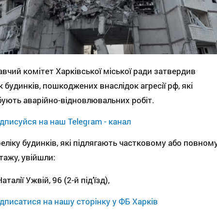
вчий комітет Харківської міської ради затвердив
к будинків, пошкоджених внаслідок агресії рф, які
ують аварійно-відновлювальних робіт.
дписуйся на наш Telegram - канал
еліку будинків, які підлягають частковому або повном
ажу, увійшли:
Наталії Ужвій, 96 (2-й під’їзд),
дписатися на нашу сторінку у ФБ Харків