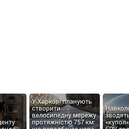
У Харкові планують
створити
Навкол
велосипедну мережу
зводят
денту
протяжністю 757 км:
«купол»
ренда
що передбачає нова
FPV-дро