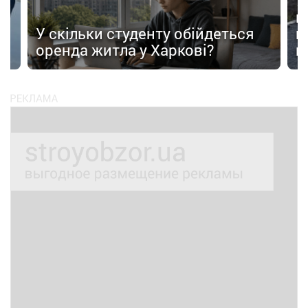
У
в
в
У скільки студенту обійдеться
п
оренда житла у Харкові?
п