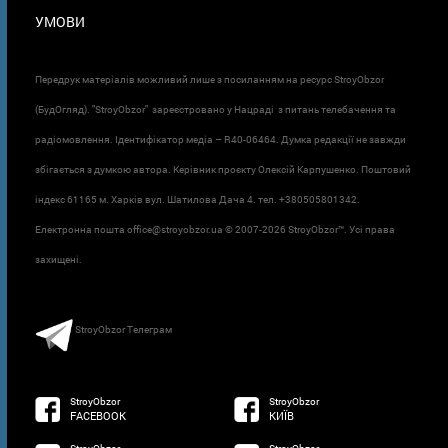
УМОВИ
Передрук матеріалів можливий лише з посиланням на ресурс StroyObzor
(БудОгляд). "StroyObzor" зареєстровано у Нацраді з питань телебачення та
радіомовлення. Ідентифікатор медіа – R40-06464. Думка редакції не завжди
збігається з думкою автора. Керівник проєкту Олексій Карпушенко. Поштовий
індекс 61165 м. Харків вул. Шатилова Дача 4. тел. +380505801342.
Електронна пошта office@stroyobzor.ua © 2007-
2026 StroyObzor™. Усі права
захищені.
StroyObzor Телеграм
StroyObzor
StroyObzor
FACEBOOK
КИЇВ