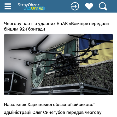
Перейти
до
основного
вмісту
Чергову партію ударних БпАК «Вампір» передали
бійцям 92-ї бригади
Начальник Харківської обласної військової
адміністрації Олег Синєгубов передав чергову