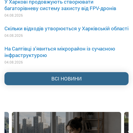
У Харкові продовжують створювати
багаторівневу систему захисту від FPV-дронів
04.08.2026
Скільки відходів утворюється у Харківській області
04.08.2026
На Салтівці з'явиться мікрорайон із сучасною
інфраструктурою
04.08.2026
ВСІ НОВИНИ