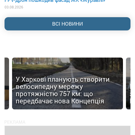
03.08.2026
ВСІ НОВИНИ
У Харкові планують створити
велосипедну мережу
Н
протяжністю 757 км: що
з
передбачає нова Концепція
F