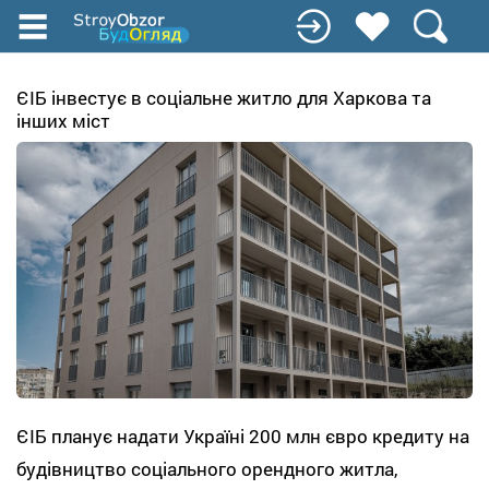
Перейти
до
основного
вмісту
ЄІБ інвестує в соціальне житло для Харкова та
інших міст
ЄІБ планує надати Україні 200 млн євро кредиту на
будівництво соціального орендного житла,