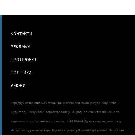
МЕНЮ
КОНТАКТИ
В
ПОДВАЛЕ
РЕКЛАМА
ПРО ПРОЕКТ
ПОЛІТИКА
УМОВИ
Передрук матеріалів можливий лише з посиланням на ресурс StroyObzor
(БудОгляд). "StroyObzor" зареєстровано у Нацраді з питань телебачення та
радіомовлення. Ідентифікатор медіа – R40-06464. Думка редакції не завжди
збігається з думкою автора. Керівник проєкту Олексій Карпушенко. Поштовий