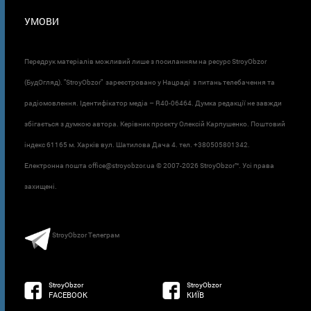
УМОВИ
Передрук матеріалів можливий лише з посиланням на ресурс StroyObzor
(БудОгляд). "StroyObzor" зареєстровано у Нацраді з питань телебачення та
радіомовлення. Ідентифікатор медіа – R40-06464. Думка редакції не завжди
збігається з думкою автора. Керівник проєкту Олексій Карпушенко. Поштовий
індекс 61165 м. Харків вул. Шатилова Дача 4. тел. +380505801342.
Електронна пошта office@stroyobzor.ua © 2007-
2026 StroyObzor™. Усі права
захищені.
StroyObzor Телеграм
StroyObzor
StroyObzor
FACEBOOK
КИЇВ