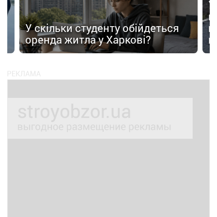
У
в
в
У скільки студенту обійдеться
п
оренда житла у Харкові?
п