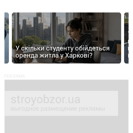
У
в
в
У скільки студенту обійдеться
п
оренда житла у Харкові?
п