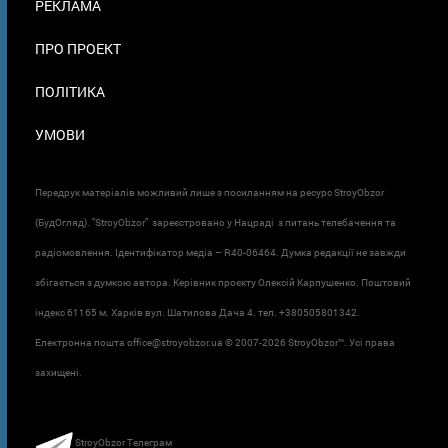
РЕКЛАМА
ПРО ПРОЕКТ
ПОЛІТИКА
УМОВИ
Передрук матеріалів можливий лише з посиланням на ресурс StroyObzor
(БудОгляд). "StroyObzor" зареєстровано у Нацраді з питань телебачення та
радіомовлення. Ідентифікатор медіа – R40-06464. Думка редакції не завжди
збігається з думкою автора. Керівник проєкту Олексій Карпушенко. Поштовий
індекс 61165 м. Харків вул. Шатилова Дача 4. тел. +380505801342.
Електронна пошта office@stroyobzor.ua © 2007-
2026 StroyObzor™. Усі права
захищені.
StroyObzor Телеграм