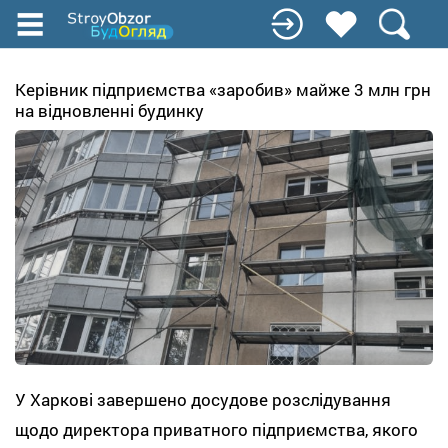
Перейти
до
основного
вмісту
Керівник підприємства «заробив» майже 3 млн грн
на відновленні будинку
У Харкові завершено досудове розслідування
щодо директора приватного підприємства, якого