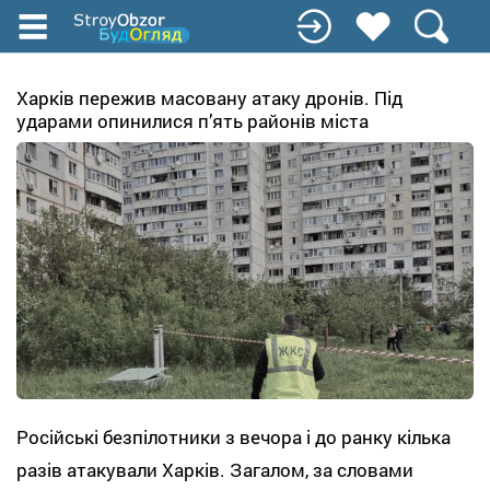
Перейти
до
основного
вмісту
Харків пережив масовану атаку дронів. Під
ударами опинилися п’ять районів міста
Російські безпілотники з вечора і до ранку кілька
разів атакували Харків. Загалом, за словами