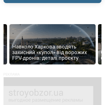
Навколо Харкова зводять
захисний «купол» від ворожих
С
FPV-дронів: деталі проєкту
б