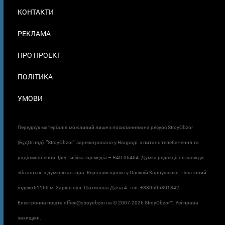
МЕНЮ
КОНТАКТИ
В
ПОДВАЛЕ
РЕКЛАМА
ПРО ПРОЕКТ
ПОЛІТИКА
УМОВИ
Передрук матеріалів можливий лише з посиланням на ресурс StroyObzor
(БудОгляд). "StroyObzor" зареєстровано у Нацраді з питань телебачення та
радіомовлення. Ідентифікатор медіа – R40-06464. Думка редакції не завжди
збігається з думкою автора. Керівник проєкту Олексій Карпушенко. Поштовий
індекс 61165 м. Харків вул. Шатилова Дача 4. тел. +380505801342.
Електронна пошта office@stroyobzor.ua © 2007-
2026 StroyObzor™. Усі права
захищені.