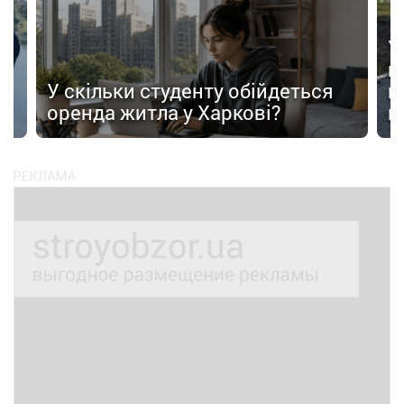
У
в
в
У скільки студенту обійдеться
п
оренда житла у Харкові?
п