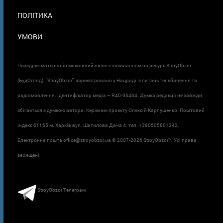
ПОЛІТИКА
УМОВИ
Передрук матеріалів можливий лише з посиланням на ресурс StroyObzor
(БудОгляд). "StroyObzor" зареєстровано у Нацраді з питань телебачення та
радіомовлення. Ідентифікатор медіа – R40-06464. Думка редакції не завжди
збігається з думкою автора. Керівник проєкту Олексій Карпушенко. Поштовий
індекс 61165 м. Харків вул. Шатилова Дача 4. тел. +380505801342.
Електронна пошта office@stroyobzor.ua © 2007-
2026 StroyObzor™. Усі права
захищені.
StroyObzor Телеграм