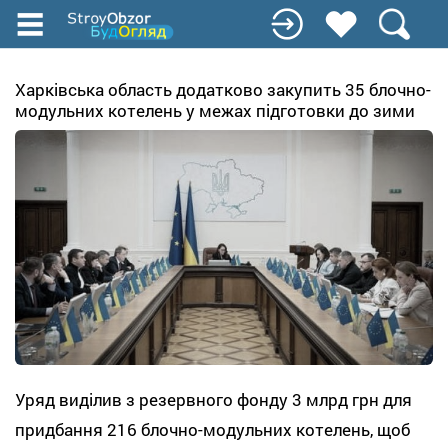
Перейти
до
основного
вмісту
Харківська область додатково закупить 35 блочно-
модульних котелень у межах підготовки до зими
Уряд виділив з резервного фонду 3 млрд грн для
придбання 216 блочно-модульних котелень, щоб