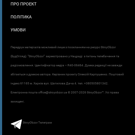
ПРО ПРОЕКТ
ПОЛІТИКА
УМОВИ
Передрук матеріалів можливий лише з посиланням на ресурс StroyObzor
(БудОгляд). "StroyObzor" зареєстровано у Нацраді з питань телебачення та
радіомовлення. Ідентифікатор медіа – R40-06464. Думка редакції не завжди
збігається з думкою автора. Керівник проєкту Олексій Карпушенко. Поштовий
індекс 61165 м. Харків вул. Шатилова Дача 4. тел. +380505801342.
Електронна пошта office@stroyobzor.ua © 2007-
2026 StroyObzor™. Усі права
захищені.
StroyObzor Телеграм