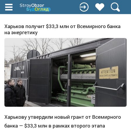
Перейти
до
основного
вмісту
Харьков получит $33,3 млн от Всемирного банка
на энергетику
Харькову утвердили новый грант от Всемирного
банка — $33,3 млн в рамках второго этапа