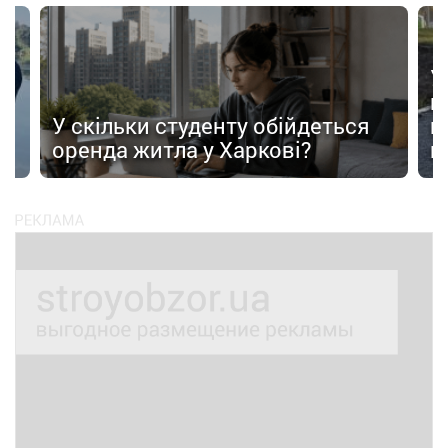
У
в
в
У скільки студенту обійдеться
п
оренда житла у Харкові?
п