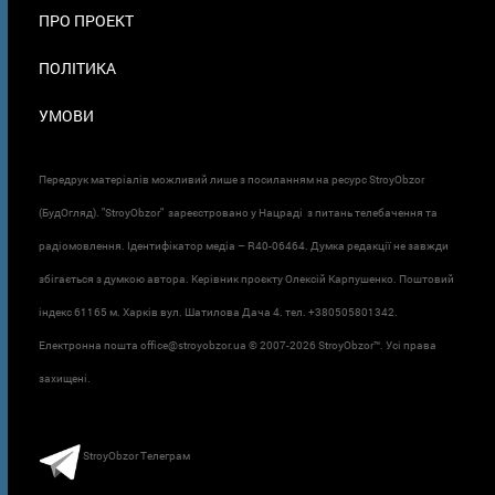
ПРО ПРОЕКТ
ПОЛІТИКА
УМОВИ
Передрук матеріалів можливий лише з посиланням на ресурс StroyObzor
(БудОгляд). "StroyObzor" зареєстровано у Нацраді з питань телебачення та
радіомовлення. Ідентифікатор медіа – R40-06464. Думка редакції не завжди
збігається з думкою автора. Керівник проєкту Олексій Карпушенко. Поштовий
індекс 61165 м. Харків вул. Шатилова Дача 4. тел. +380505801342.
Електронна пошта office@stroyobzor.ua © 2007-
2026 StroyObzor™. Усі права
захищені.
StroyObzor Телеграм