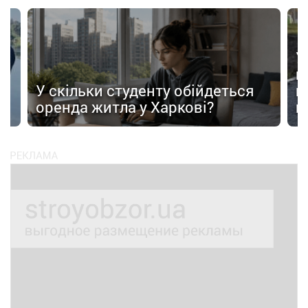
У
в
в
У скільки студенту обійдеться
п
оренда житла у Харкові?
п