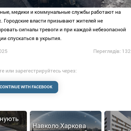
ные, медики и коммунальные службы работают на
. Городские власти призывают жителей не
ровать сигналы тревоги и при каждой небезопасной
ии спускаться в укрытия.
025
Переглядів: 132
е или зарегестрируйтесь через:
CONTINUE WITH FACEBOOK
анують
Навколо Харкова