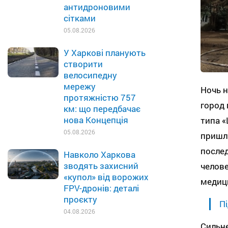
антидроновими
сітками
05.08.2026
У Харкові планують
створити
велосипедну
мережу
Ночь 
протяжністю 757
город
км: що передбачає
нова Концепція
типа «
05.08.2026
пришли
послед
Навколо Харкова
зводять захисний
челов
«купол» від ворожих
медиц
FPV-дронів: деталі
проєкту
Пі
04.08.2026
Сильне