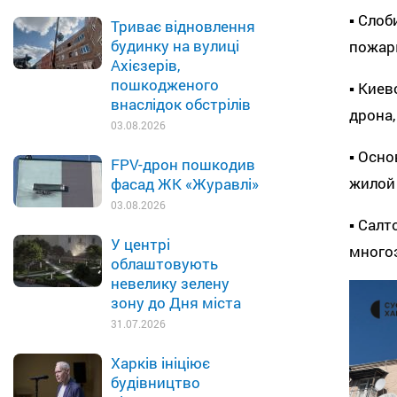
▪️ Сло
Триває відновлення
будинку на вулиці
пожар
Ахієзерів,
пошкодженого
▪️ Кие
внаслідок обстрілів
дрона,
03.08.2026
▪️ Осн
FPV-дрон пошкодив
жилой 
фасад ЖК «Журавлі»
03.08.2026
▪️ Сал
У центрі
много
облаштовують
невелику зелену
зону до Дня міста
31.07.2026
Харків ініціює
будівництво