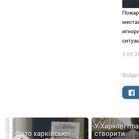
Пожар
местах
игнори
ситуац
3.05.2
Войдит
У Харкові пл
Фото харківської
створити