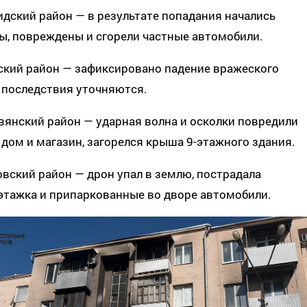
бидский район — в результате попадания начались
ы, повреждены и сгорели частные автомобили.
вский район — зафиксировано падение вражеского
 последствия уточняются.
овянский район — ударная волна и осколки повредили
дом и магазин, загорелся крыша 9-этажного здания.
товский район — дрон упал в землю, пострадала
этажка и припаркованные во дворе автомобили.