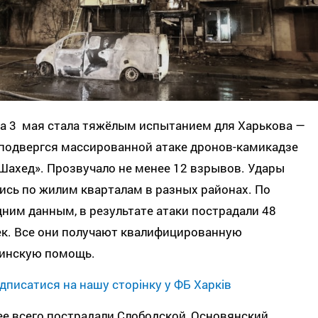
на 3 мая стала тяжёлым испытанием для Харькова —
 подвергся массированной атаке дронов-камикадзе
Шахед». Прозвучало не менее 12 взрывов. Удары
сь по жилим кварталам в разных районах. По
ним данным, в результате атаки пострадали 48
ек. Все они получают квалифицированную
инскую помощь.
дписатися на нашу сторінку у ФБ Харків
е всего пострадали Слободской, Основянский,