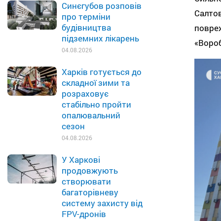
Синєгубов розповів
Салтов
про терміни
будівництва
повре
підземних лікарень
«Вороб
04.08.2026
Харків готується до
складної зими та
розраховує
стабільно пройти
опалювальний
сезон
04.08.2026
У Харкові
продовжують
створювати
багаторівневу
систему захисту від
FPV-дронів