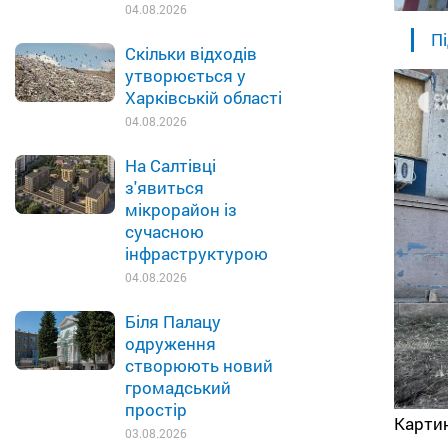
04.08.2026
Пі
Скільки відходів
утворюється у
Харківській області
04.08.2026
На Салтівці
з'явиться
мікрорайон із
сучасною
інфраструктурою
04.08.2026
Біля Палацу
одруження
створюють новий
громадський
простір
Карти
03.08.2026