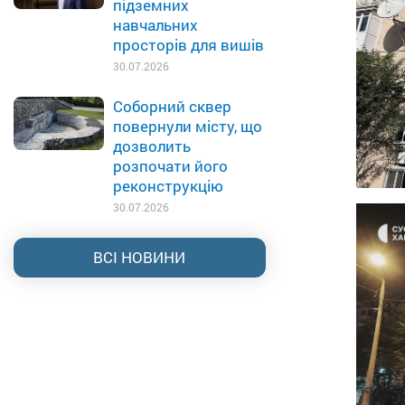
підземних
навчальних
просторів для вишів
30.07.2026
Соборний сквер
повернули місту, що
дозволить
розпочати його
реконструкцію
30.07.2026
ВСІ НОВИНИ