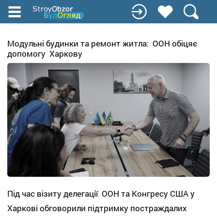
Перейти
до
основного
вмісту
Модульні будинки та ремонт житла: ООН обіцяє
допомогу Харкову
Під час візиту делегації ООН та Конгресу США у
Харкові обговорили підтримку постраждалих