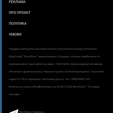
РЕКЛАМА
ПРО ПРОЕКТ
ПОЛІТИКА
УМОВИ
Передрук матеріалів можливий лише з посиланням на ресурс StroyObzor
(БудОгляд). "StroyObzor" зареєстровано у Нацраді з питань телебачення та
радіомовлення. Ідентифікатор медіа – R40-06464. Думка редакції не завжди
збігається з думкою автора. Керівник проєкту Олексій Карпушенко. Поштовий
індекс 61165 м. Харків вул. Шатилова Дача 4. тел. +380505801342.
Електронна пошта office@stroyobzor.ua © 2007-
2026 StroyObzor™. Усі права
захищені.
StroyObzor Телеграм