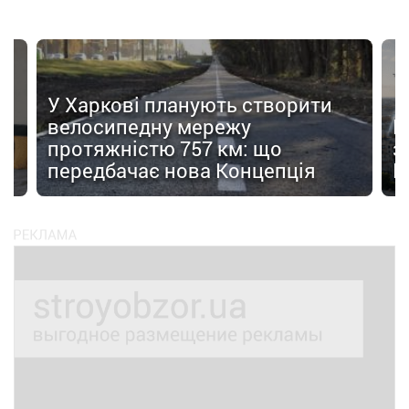
У Харкові планують створити
велосипедну мережу
Н
протяжністю 757 км: що
з
передбачає нова Концепція
F