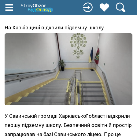
Перейти
до
основного
вмісту
На Харківщині відкрили підземну школу
У Савинській громаді Харківської області відкрили
першу підземну школу. Безпечний освітній простір
запрацював на базі Савинського ліцею. Про це