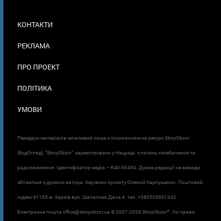
МЕНЮ
КОНТАКТИ
В
ПОДВАЛЕ
РЕКЛАМА
ПРО ПРОЕКТ
ПОЛІТИКА
УМОВИ
Передрук матеріалів можливий лише з посиланням на ресурс StroyObzor
(БудОгляд). "StroyObzor" зареєстровано у Нацраді з питань телебачення та
радіомовлення. Ідентифікатор медіа – R40-06464. Думка редакції не завжди
збігається з думкою автора. Керівник проєкту Олексій Карпушенко. Поштовий
індекс 61165 м. Харків вул. Шатилова Дача 4. тел. +380505801342.
Електронна пошта office@stroyobzor.ua © 2007-
2026 StroyObzor™. Усі права