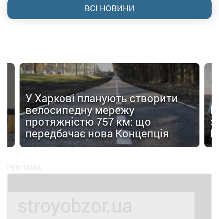
ВСІ НОВИНИ
У Харкові планують створити
велосипедну мережу
Н
протяжністю 757 км: що
з
передбачає нова Концепція
F