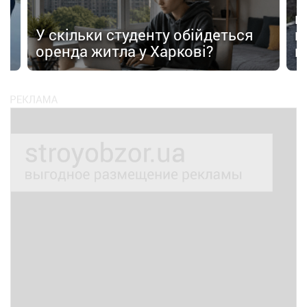
У
в
в
У скільки студенту обійдеться
п
оренда житла у Харкові?
п