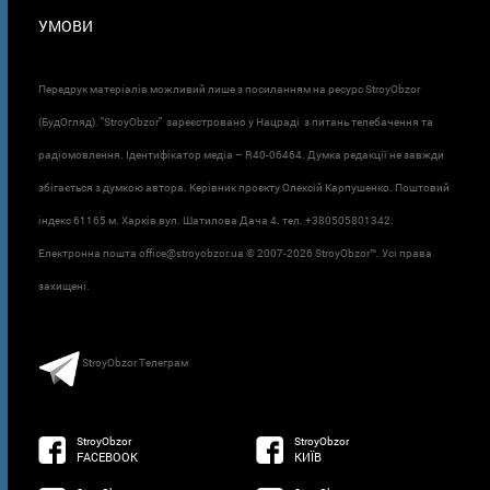
УМОВИ
Передрук матеріалів можливий лише з посиланням на ресурс StroyObzor
(БудОгляд). "StroyObzor" зареєстровано у Нацраді з питань телебачення та
радіомовлення. Ідентифікатор медіа – R40-06464. Думка редакції не завжди
збігається з думкою автора. Керівник проєкту Олексій Карпушенко. Поштовий
індекс 61165 м. Харків вул. Шатилова Дача 4. тел. +380505801342.
Електронна пошта office@stroyobzor.ua © 2007-
2026 StroyObzor™. Усі права
захищені.
StroyObzor Телеграм
StroyObzor
StroyObzor
FACEBOOK
КИЇВ