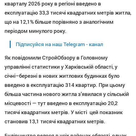
кварталу 2026 року в регіоні введено в
експлуатацію 33,3 тисячі квадратних метрів житла,
що на 12,1% більше порівняно з аналогічним
періодом минулого року.
Підписуйся на наш Telegram - канал
Як повідомили СтройОбзору в Головному
управлінні статистики у Харківській області, у
січні–березні в нових житлових будинках було
введено в експлуатацію 314 квартир. При цьому
більша частина нового житла з’явилася у сільській
місцевості — тут введено в експлуатацію 20,2
тисячі квадратних метрів. У місті цей показник
становив 13,1 тисячі квадратних метрів.
Будівництво велося в усіх районах області, однак