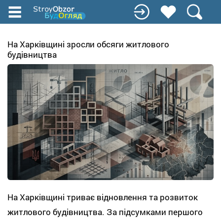
Перейти
до
основного
вмісту
На Харківщині зросли обсяги житлового
будівництва
На Харківщині триває відновлення та розвиток
житлового будівництва. За підсумками першого