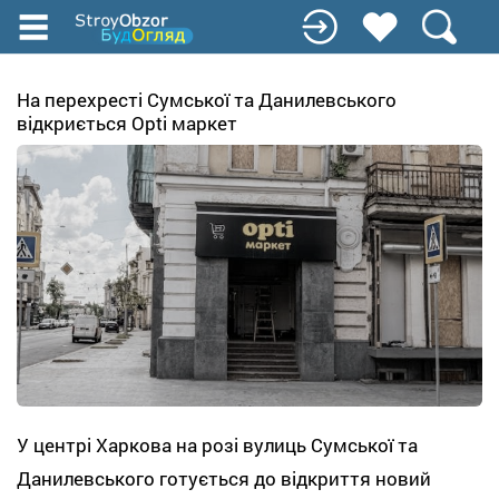
Перейти
до
основного
вмісту
На перехресті Сумської та Данилевського
відкриється Opti маркет
У центрі Харкова на розі вулиць Сумської та
Данилевського готується до відкриття новий