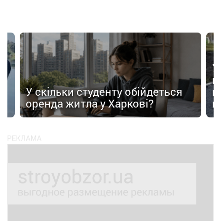
У
в
в
У скільки студенту обійдеться
п
оренда житла у Харкові?
п