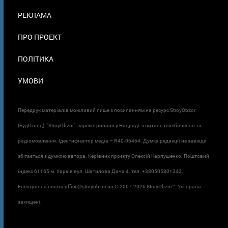
ПОДВАЛЕ
РЕКЛАМА
ПРО ПРОЕКТ
ПОЛІТИКА
УМОВИ
Передрук матеріалів можливий лише з посиланням на ресурс StroyObzor
(БудОгляд). "StroyObzor" зареєстровано у Нацраді з питань телебачення та
радіомовлення. Ідентифікатор медіа – R40-06464. Думка редакції не завжди
збігається з думкою автора. Керівник проєкту Олексій Карпушенко. Поштовий
індекс 61165 м. Харків вул. Шатилова Дача 4. тел. +380505801342.
Електронна пошта office@stroyobzor.ua © 2007-
2026 StroyObzor™. Усі права
захищені.