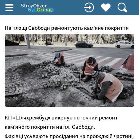
Перейти
до
основного
вмісту
На площі Свободи ремонтують кам’яне покриття
КП «Шляхрембуд» виконує поточний ремонт
кам’яного покриття на пл. Свободи.
Фахівці усувають просідання на проїжджій частині,