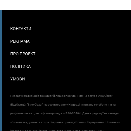
МЕНЮ
КОНТАКТИ
В
ПОДВАЛЕ
РЕКЛАМА
ПРО ПРОЕКТ
ПОЛІТИКА
УМОВИ
Передрук матеріалів можливий лише з посиланням на ресурс StroyObzor
(БудОгляд). "StroyObzor" зареєстровано у Нацраді з питань телебачення та
радіомовлення. Ідентифікатор медіа – R40-06464. Думка редакції не завжди
збігається з думкою автора. Керівник проєкту Олексій Карпушенко. Поштовий
індекс 61165 м. Харків вул. Шатилова Дача 4. тел. +380505801342.