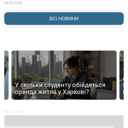
04.08.2026
ВСІ НОВИНИ
У
в
в
У скільки студенту обійдеться
п
оренда житла у Харкові?
п