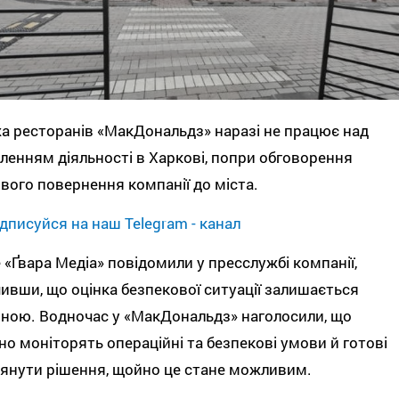
 ресторанів «МакДональдз» наразі не працює над
ленням діяльності в Харкові, попри обговорення
ого повернення компанії до міста.
дписуйся на наш Telegram - канал
 «Ґвара Медіа» повідомили у пресслужбі компанії,
ивши, що оцінка безпекової ситуації залишається
ною. Водночас у «МакДональдз» наголосили, що
но моніторять операційні та безпекові умови й готові
янути рішення, щойно це стане можливим.