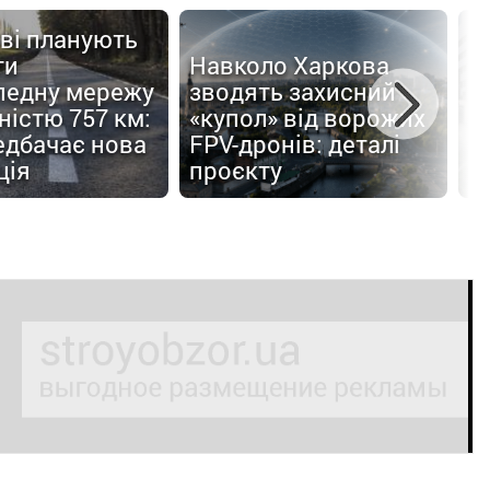
ві планують
ти
Навколо Харкова
педну мережу
зводять захисний
С
істю 757 км:
«купол» від ворожих
п
едбачає нова
FPV-дронів: деталі
б
ція
проєкту
п