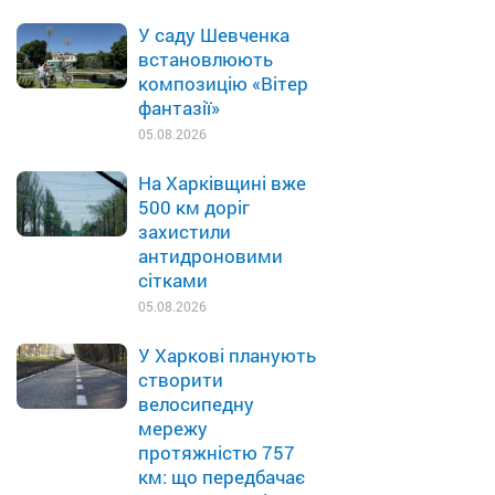
У саду Шевченка
встановлюють
композицію «Вітер
фантазії»
05.08.2026
На Харківщині вже
500 км доріг
захистили
антидроновими
сітками
05.08.2026
У Харкові планують
створити
велосипедну
мережу
протяжністю 757
км: що передбачає