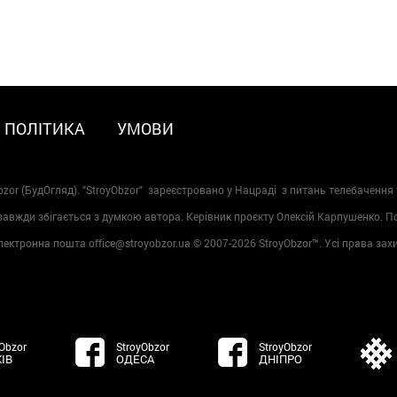
ПОЛІТИКА
УМОВИ
zor (БудОгляд). "StroyObzor" зареєстровано у Нацраді з питань телебачення 
 завжди збігається з думкою автора. Керівник проєкту Олексій Карпушенко. 
лектронна пошта office@stroyobzor.ua © 2007-
2026 StroyObzor™. Усі права зах
Obzor
StroyObzor
StroyObzor
ІВ
ОДЕСА
ДНІПРО