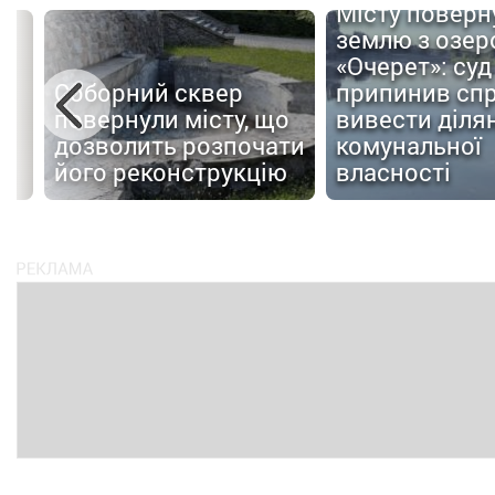
Місту поверн
землю з озер
«Очерет»: суд
Соборний сквер
припинив сп
повернули місту, що
вивести ділян
дозволить розпочати
комунальної
ів
його реконструкцію
власності