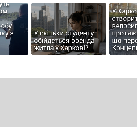
уть
ом
У Харко
створи
робу
велоси
ку з
У скільки студенту
протяжн
обійдеться оренда
що пер
житла у Харкові?
Концеп