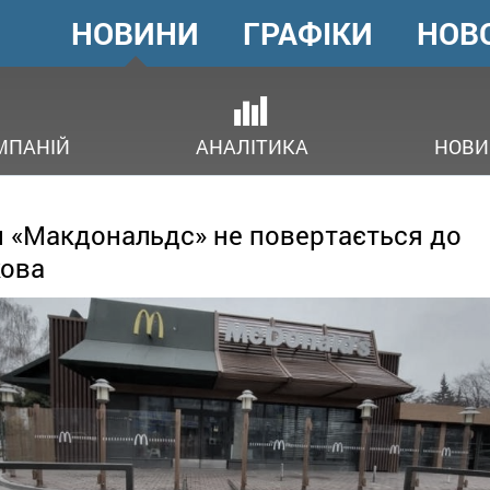
НОВИНИ
ГРАФІКИ
НОВ
ГОЛОВНЕ
МЕНЮ
В
МПАНІЙ
АНАЛІТИКА
НОВИ
 «Макдональдс» не повертається до
ова