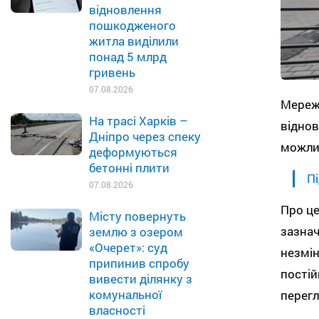
відновлення
пошкодженого
житла виділили
понад 5 млрд
гривень
07.08.2026
Мережа
На трасі Харків –
віднов
Дніпро через спеку
можлив
деформуються
бетонні плити
Пі
07.08.2026
Про це
Місту повернуть
зазнач
землю з озером
«Очерет»: суд
незмін
припинив спробу
постій
вивести ділянку з
комунальної
перегл
власності