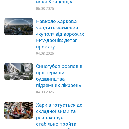
нова Концепція
05.08.2026
Навколо Харкова
зводять захисний
«купол» від ворожих
FPV-дронів: деталі
проєкту
04.08.2026
Синєгубов розповів
про терміни
будівництва
підземних лікарень
04.08.2026
Харків готується до
складної зими та
розраховує
стабільно пройти