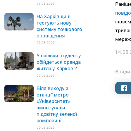
Раніше
07.08.2026
повідо
На Харківщині
інозем
тестують нову
систему точкового
трива
оповіщення
мережі
06.08.2026
14.05.
У скільки студенту
обійдеться оренда
житла у Харкові?
Войдит
06.08.2026
Біля виходу зі
станції метро
«Університет»
змонтували
підсвітку зеленої
композиції
06.08.2026